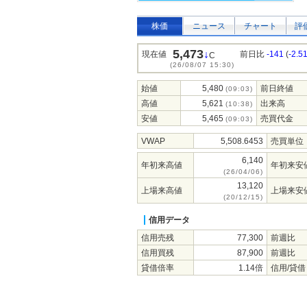
株価
ニュース
チャート
評
5,473
↓
現在値
前日比
-141
(
-2.5
C
(26/08/07 15:30)
始値
5,480
前日終値
(09:03)
高値
5,621
出来高
(10:38)
安値
5,465
売買代金
(09:03)
VWAP
5,508.6453
売買単位
6,140
年初来高値
年初来安
(26/04/06)
13,120
上場来高値
上場来安
(20/12/15)
信用データ
信用売残
77,300
前週比
信用買残
87,900
前週比
貸借倍率
1.14倍
信用/貸借