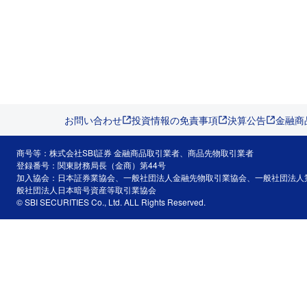
お問い合わせ
投資情報の免責事項
決算公告
金融商
商号等：株式会社SBI証券 金融商品取引業者、商品先物取引業者
登録番号：関東財務局長（金商）第44号
加入協会：日本証券業協会、一般社団法人金融先物取引業協会、一般社団法人
般社団法人日本暗号資産等取引業協会
© SBI SECURITIES Co., Ltd. ALL Rights Reserved.