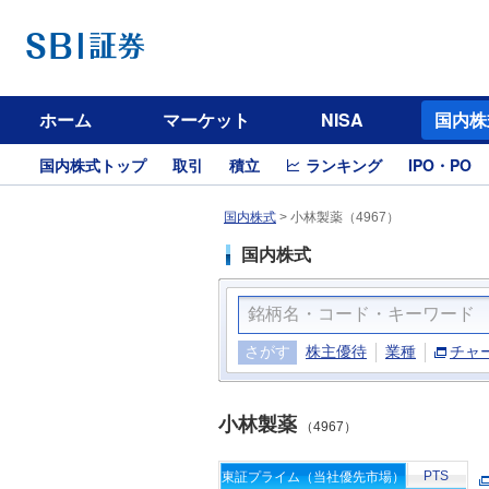
ホーム
マーケット
NISA
国内株
国内株式トップ
取引
積立
ランキング
IPO・PO
国内株式
>
小林製薬（4967）
国内株式
さがす
株主優待
業種
チャ
小林製薬
（4967）
PTS
東証プライム（当社優先市場）