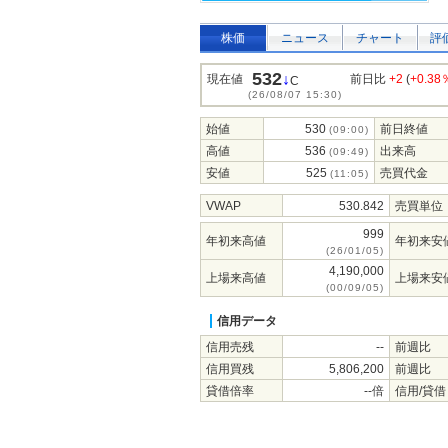
株価
ニュース
チャート
評
532
↓
現在値
前日比
+2
(
+0.38
C
(26/08/07 15:30)
始値
530
前日終値
(09:00)
高値
536
出来高
(09:49)
安値
525
売買代金
(11:05)
VWAP
530.842
売買単位
999
年初来高値
年初来安
(26/01/05)
4,190,000
上場来高値
上場来安
(00/09/05)
信用データ
信用売残
--
前週比
信用買残
5,806,200
前週比
貸借倍率
--倍
信用/貸借