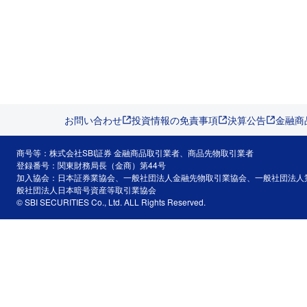
お問い合わせ
投資情報の免責事項
決算公告
金融商
商号等：株式会社SBI証券 金融商品取引業者、商品先物取引業者
登録番号：関東財務局長（金商）第44号
加入協会：日本証券業協会、一般社団法人金融先物取引業協会、一般社団法人
般社団法人日本暗号資産等取引業協会
© SBI SECURITIES Co., Ltd. ALL Rights Reserved.