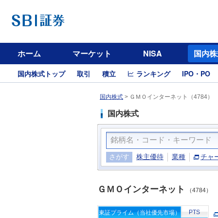
ホーム
マーケット
NISA
国内株
国内株式トップ
取引
積立
ランキング
IPO・PO
国内株式
>
ＧＭＯインターネット（4784）
国内株式
さがす
株主優待
業種
チャ
ＧＭＯインターネット
（4784）
PTS
東証プライム（当社優先市場）