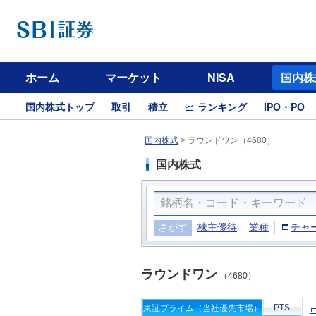
ホーム
マーケット
NISA
国内株
国内株式トップ
取引
積立
ランキング
IPO・PO
国内株式
>
ラウンドワン（4680）
国内株式
さがす
株主優待
業種
チャ
ラウンドワン
（4680）
PTS
東証プライム（当社優先市場）