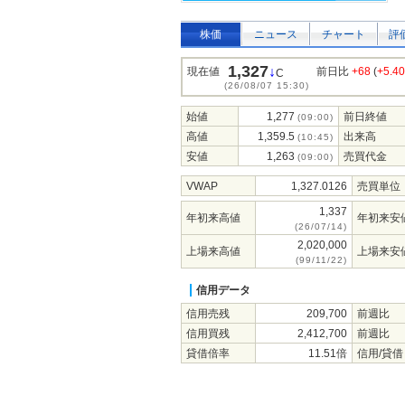
株価
ニュース
チャート
評
1,327
↓
現在値
前日比
+68
(
+5.4
C
(26/08/07 15:30)
始値
1,277
前日終値
(09:00)
高値
1,359.5
出来高
(10:45)
安値
1,263
売買代金
(09:00)
VWAP
1,327.0126
売買単位
1,337
年初来高値
年初来安
(26/07/14)
2,020,000
上場来高値
上場来安
(99/11/22)
信用データ
信用売残
209,700
前週比
信用買残
2,412,700
前週比
貸借倍率
11.51倍
信用/貸借