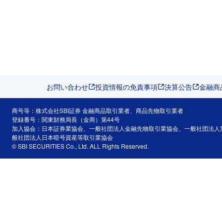
お問い合わせ
投資情報の免責事項
決算公告
金融商
商号等：株式会社SBI証券 金融商品取引業者、商品先物取引業者
登録番号：関東財務局長（金商）第44号
加入協会：日本証券業協会、一般社団法人金融先物取引業協会、一般社団法人
般社団法人日本暗号資産等取引業協会
© SBI SECURITIES Co., Ltd. ALL Rights Reserved.