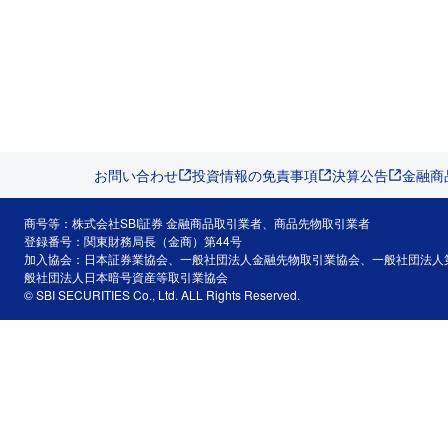
お問い合わせ
投資情報の免責事項
決算公告
金融商
商号等：株式会社SBI証券 金融商品取引業者、商品先物取引業者
登録番号：関東財務局長（金商）第44号
加入協会：日本証券業協会、一般社団法人金融先物取引業協会、一般社団法人
般社団法人日本暗号資産等取引業協会
© SBI SECURITIES Co., Ltd. ALL Rights Reserved.