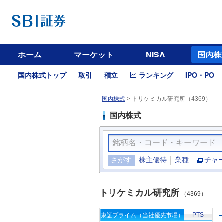
ホーム
マーケット
NISA
国内株
国内株式トップ
取引
積立
ランキング
IPO・PO
国内株式
>
トリケミカル研究所（4369）
国内株式
さがす
株主優待
業種
チャ
トリケミカル研究所
（4369）
PTS
東証プライム（当社優先市場）