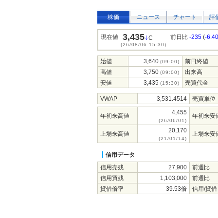
株価
ニュース
チャート
評
3,435
↓
現在値
前日比
-235
(
-6.4
C
(26/08/06 15:30)
始値
3,640
前日終値
(09:00)
高値
3,750
出来高
(09:00)
安値
3,435
売買代金
(15:30)
VWAP
3,531.4514
売買単位
4,455
年初来高値
年初来安
(26/06/01)
20,170
上場来高値
上場来安
(21/01/14)
信用データ
信用売残
27,900
前週比
信用買残
1,103,000
前週比
貸借倍率
39.53倍
信用/貸借