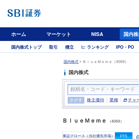
ホーム
マーケット
NISA
国内株
国内株式トップ
取引
積立
ランキング
IPO・PO
国内株式
>
ＢｌｕｅＭｅｍｅ（4069）
国内株式
さがす
株主優待
業種
チャ
ＢｌｕｅＭｅｍｅ
（4069）
東証グロース（当社優先市場）
PTS