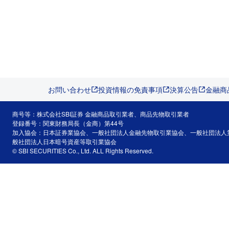
お問い合わせ
投資情報の免責事項
決算公告
金融商
商号等：株式会社SBI証券 金融商品取引業者、商品先物取引業者
登録番号：関東財務局長（金商）第44号
加入協会：日本証券業協会、一般社団法人金融先物取引業協会、一般社団法人
般社団法人日本暗号資産等取引業協会
© SBI SECURITIES Co., Ltd. ALL Rights Reserved.