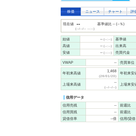
株価
ニュース
チャート
評
--
現在値
基準値比 -- (--％)
(--/--/-- --:--)
始値
--
基準値
(--:--)
高値
--
出来高
(--:--)
安値
--
売買代金
(--:--)
VWAP
--
売買単位
1,468
年初来高値
年初来安
(26/01/20)
--
上場来高値
上場来安
(--/--/--)
信用データ
信用売残
--
前週比
信用買残
--
前週比
貸借倍率
--倍
信用/貸借