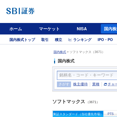
ホーム
マーケット
NISA
国内株
国内株式トップ
取引
積立
ランキング
IPO・PO
国内株式
>
ソフトマックス（3671）
国内株式
さがす
株主優待
業種
チャ
ソフトマックス
（3671）
PTS
東証スタンダード（当社優先市場）