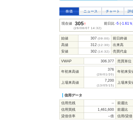
株価
ニュース
チャート
評
305
↑
現在値
前日比
-5
(
-1.61％
(26/08/07 14:32)
始値
307
前日終値
(09:00)
高値
312
出来高
(12:30)
安値
302
売買代金
(14:32)
VWAP
306.377
売買単位
376
年初来高値
年初来安
(26/01/20)
7,200
上場来高値
上場来安
(13/05/15)
信用データ
信用売残
--
前週比
信用買残
1,461,600
前週比
貸借倍率
--倍
信用/貸借