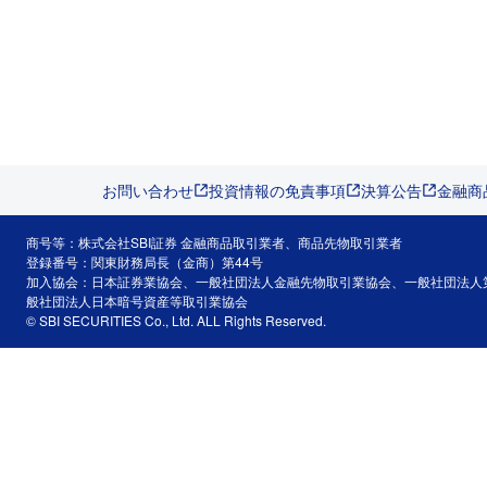
お問い合わせ
投資情報の免責事項
決算公告
金融商
商号等：株式会社SBI証券 金融商品取引業者、商品先物取引業者
登録番号：関東財務局長（金商）第44号
加入協会：日本証券業協会、一般社団法人金融先物取引業協会、一般社団法人
般社団法人日本暗号資産等取引業協会
© SBI SECURITIES Co., Ltd. ALL Rights Reserved.