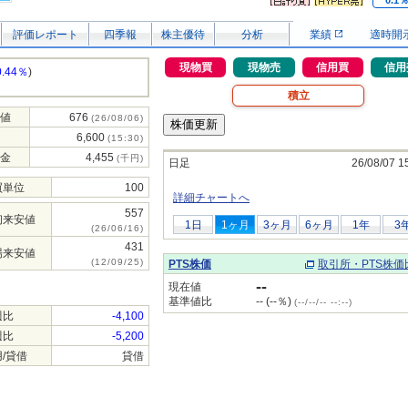
0.1
評価レポート
四季報
株主優待
分析
業績
適時開
現物買
現物売
信用買
信用
0.44％
)
積立
値
676
(26/08/06)
6,600
(15:30)
金
4,455
(千円)
日足
26/08/07 1
買単位
100
詳細チャートへ
557
初来安値
1日
1ヶ月
3ヶ月
6ヶ月
1年
3
(26/06/16)
431
場来安値
(12/09/25)
PTS株価
取引所・PTS株価
--
現在値
基準値比
-- (--％)
(--/--/-- --:--)
週比
-4,100
週比
-5,200
/貸借
貸借