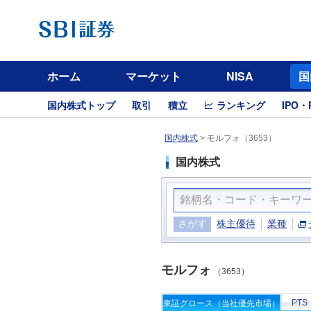
ホーム
マーケット
NISA
国
国内株式トップ
取引
積立
ランキング
IPO・
国内株式
>
モルフォ（3653）
国内株式
さがす
株主優待
業種
モルフォ
（3653）
PTS
東証グロース（当社優先市場）