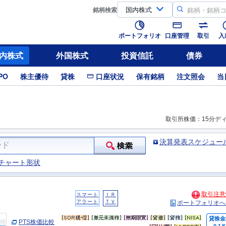
銘柄
検索
ポートフォリオ
口座管理
取引
入
内株式
外国株式
投資信託
債券
PO
株主優待
貸株
口座状況
保有銘柄
注文照会
当
取引所株価：15分デ
決算発表スケジュー
チャート形状
取引注意
スマート
ＩＲ
アラート
ＴＶ
ポートフォリオへ
貸株金
PTS株価比較