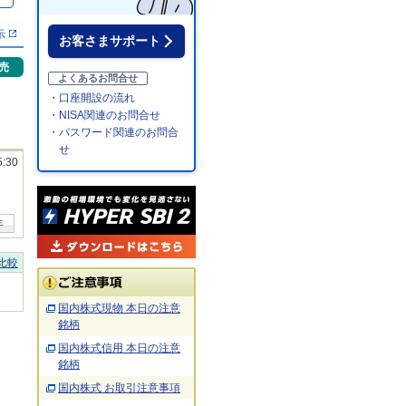
％
示
お客さまサポート
売
よくあるお問合せ
・口座開設の流れ
・NISA関連のお問合せ
・パスワード関連のお問合
せ
5:30
年
比較
国内株式現物 本日の注意
銘柄
国内株式信用 本日の注意
銘柄
国内株式 お取引注意事項