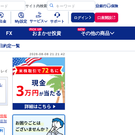
サイト
内検索
銀行
保険
ログイン
口座開設
サービス
出金
My設定
サポート
PICK UP
NEW
FX
おまかせ投資
その他の商品
日約定一覧
2026-08-08 21:21:42
ィレイ
ル
情報
追加
利