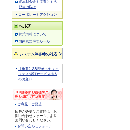
資本剰余金を原資とする
配当の取扱
コーポレートアクション
株式情報について
国内株式注文ルール
システム障害時の対応
【重要】SBI証券のセキュ
リティ/認証サービス導入
のお願い
ご意見・ご要望
回答が必要なご質問は「お
問い合わせフォーム」より
お問い合わせください。
お問い合わせフォーム