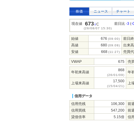
株価
ニュース
チャート
673
↓
現在値
前日比
-3
(
-
C
(26/08/07 15:30)
始値
676
前日終
(09:00)
高値
680
出来高
(09:09)
安値
668
売買代
(11:27)
VWAP
675
売
868
年初来高値
年
(26/01/09)
17,500
上場来高値
上
(15/04/21)
信用データ
信用売残
106,300
前
信用買残
547,200
前
貸借倍率
5.15倍
信用