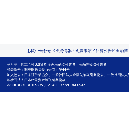
お問い合わせ
投資情報の免責事項
決算公告
金融商
商号等：株式会社SBI証券 金融商品取引業者、商品先物取引業者
登録番号：関東財務局長（金商）第44号
加入協会：日本証券業協会、一般社団法人金融先物取引業協会、一般社団法人
般社団法人日本暗号資産等取引業協会
© SBI SECURITIES Co., Ltd. ALL Rights Reserved.