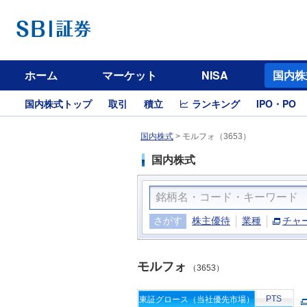
ホーム
マーケット
NISA
国内株
国内株式トップ
取引
積立
ランキング
IPO・PO
国内株式
>
モルフォ（3653）
国内株式
さがす
株主優待
業種
チャ
モルフォ
（3653）
PTS
東証グロース（当社優先市場）