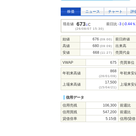
株価
ニュース
チャート
評
673
↓
現在値
前日比
-3
(
-0.44％
C
(26/08/07 15:30)
始値
676
前日終値
(09:00)
高値
680
出来高
(09:09)
安値
668
売買代金
(11:27)
VWAP
675
売買単位
868
年初来高値
年初来安
(26/01/09)
17,500
上場来高値
上場来安
(15/04/21)
信用データ
信用売残
106,300
前週比
信用買残
547,200
前週比
貸借倍率
5.15倍
信用/貸借