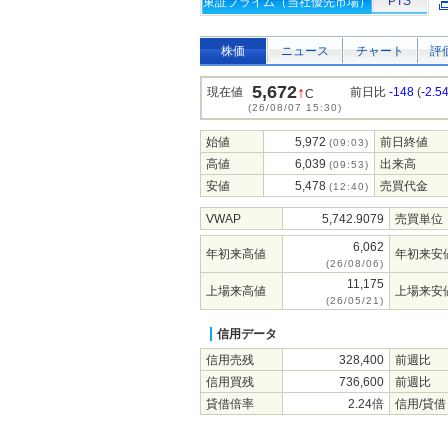
PTS
東証プライム（当社優先市場）
株価
ニュース
チャート
評
5,672
↑
現在値
前日比
-148
(
-2.5
C
(26/08/07 15:30)
始値
5,972
前日終値
(09:03)
高値
6,039
出来高
(09:53)
安値
5,478
売買代金
(12:40)
VWAP
5,742.9079
売買単位
6,062
年初来高値
年初来安
(26/08/06)
11,175
上場来高値
上場来安
(26/05/21)
信用データ
信用売残
328,400
前週比
信用買残
736,600
前週比
貸借倍率
2.24倍
信用/貸借