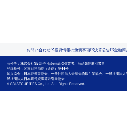
お問い合わせ
投資情報の免責事項
決算公告
金融商
商号等：株式会社SBI証券 金融商品取引業者、商品先物取引業者
登録番号：関東財務局長（金商）第44号
加入協会：日本証券業協会、一般社団法人金融先物取引業協会、一般社団法人
般社団法人日本暗号資産等取引業協会
© SBI SECURITIES Co., Ltd. ALL Rights Reserved.