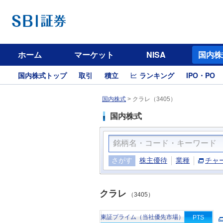
ホーム
マーケット
NISA
国内株
国内株式トップ
取引
積立
ランキング
IPO・PO
国内株式
>
クラレ（3405）
国内株式
さがす
株主優待
業種
チャ
クラレ
（3405）
東証プライム（当社優先市場）
PTS