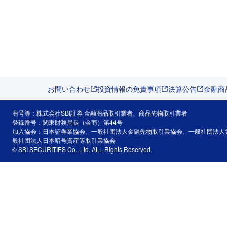
お問い合わせ
投資情報の免責事項
決算公告
金融商
商号等：株式会社SBI証券 金融商品取引業者、商品先物取引業者
登録番号：関東財務局長（金商）第44号
加入協会：日本証券業協会、一般社団法人金融先物取引業協会、一般社団法人
般社団法人日本暗号資産等取引業協会
© SBI SECURITIES Co., Ltd. ALL Rights Reserved.