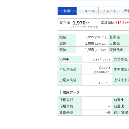
株価
ニュース
チャート
評
1,970
↑
現在値
基準値比
+15.5
(
+
*
(26/08/07 23:53)
始値
1,999
基準値
(20:11)
高値
1,999
出来高
(20:11)
安値
1,955
売買代金
(23:52)
VWAP
1,974.6667
売買単位
2,086.9
年初来高値
年初来安
(26/08/07)
--
上場来高値
上場来安
(--/--/--)
信用データ
信用売残
--
前週比
信用買残
--
前週比
貸借倍率
--倍
信用/貸借