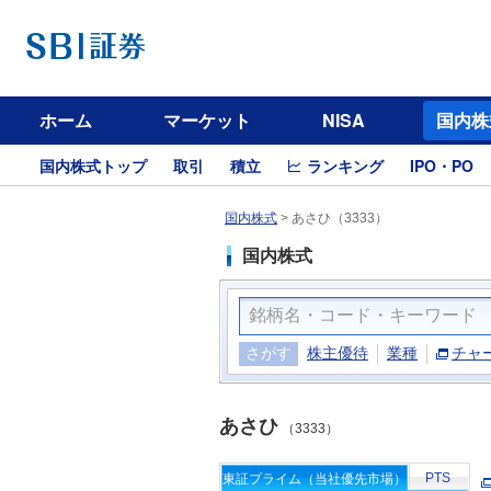
ホーム
マーケット
NISA
国内株
国内株式トップ
取引
積立
ランキング
IPO・PO
国内株式
>
あさひ（3333）
国内株式
さがす
株主優待
業種
チャ
あさひ
（3333）
PTS
東証プライム（当社優先市場）