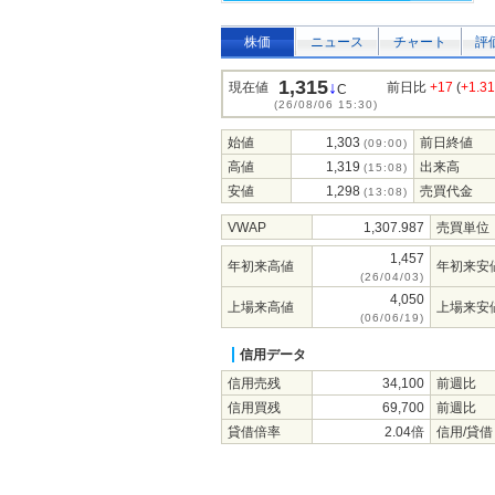
株価
ニュース
チャート
評
1,315
↓
現在値
前日比
+17
(
+1.3
C
(26/08/06 15:30)
始値
1,303
前日終値
(09:00)
高値
1,319
出来高
(15:08)
安値
1,298
売買代金
(13:08)
VWAP
1,307.987
売買単位
1,457
年初来高値
年初来安
(26/04/03)
4,050
上場来高値
上場来安
(06/06/19)
信用データ
信用売残
34,100
前週比
信用買残
69,700
前週比
貸借倍率
2.04倍
信用/貸借