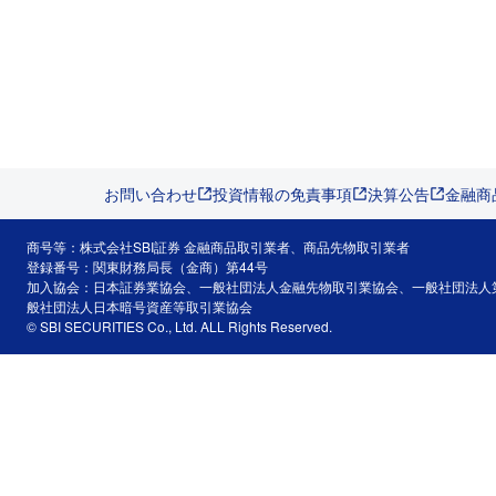
お問い合わせ
投資情報の免責事項
決算公告
金融商
商号等：株式会社SBI証券 金融商品取引業者、商品先物取引業者
登録番号：関東財務局長（金商）第44号
加入協会：日本証券業協会、一般社団法人金融先物取引業協会、一般社団法人
般社団法人日本暗号資産等取引業協会
© SBI SECURITIES Co., Ltd. ALL Rights Reserved.