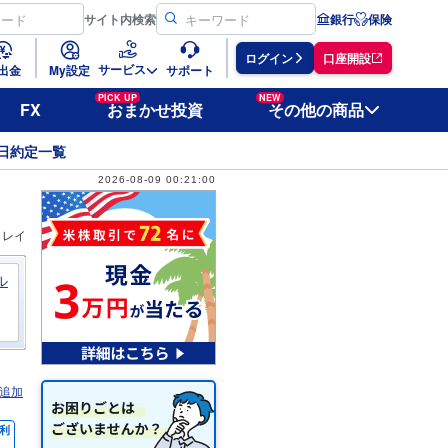
サイト
内検索
銀行
保険
ログイン
口座開設
サービス
出金
My設定
サポート
PICK UP
NEW
FX
おまかせ投資
その他の商品
日約定一覧
2026-08-09 00:21:00
ィレイ
ル
追加
利
％