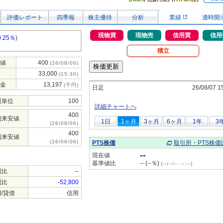
評価レポート
四季報
株主優待
分析
業績
適時開
現物買
現物売
信用買
信用
0.25％
)
積立
値
400
(26/08/06)
33,000
(15:30)
金
13,197
(千円)
日足
26/08/07 1
買単位
100
詳細チャートへ
400
初来安値
1日
1ヶ月
3ヶ月
6ヶ月
1年
3
(26/08/06)
400
場来安値
(26/08/06)
PTS株価
取引所・PTS株価
--
現在値
基準値比
-- (--％)
(--/--/-- --:--)
週比
--
週比
-52,800
/貸借
信用