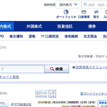
銘柄
検索
ポートフォリオ
口座管理
取引
入
内株式
外国株式
投資信託
債券
PO
株主優待
貸株
口座状況
保有銘柄
注文照会
当
174）
取引所株価：15分デ
決算発表スケジュー
チャート形状
スマート
ＩＲ
3174）
ポートフォリオへ
アラート
ＴＶ
貸株金
PTS
PTS株価比較
0.1