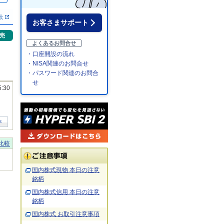
示
お客さまサポート
売
よくあるお問合せ
・口座開設の流れ
・NISA関連のお問合せ
・パスワード関連のお問合
せ
5:30
年
比較
国内株式現物 本日の注意
銘柄
国内株式信用 本日の注意
銘柄
国内株式 お取引注意事項