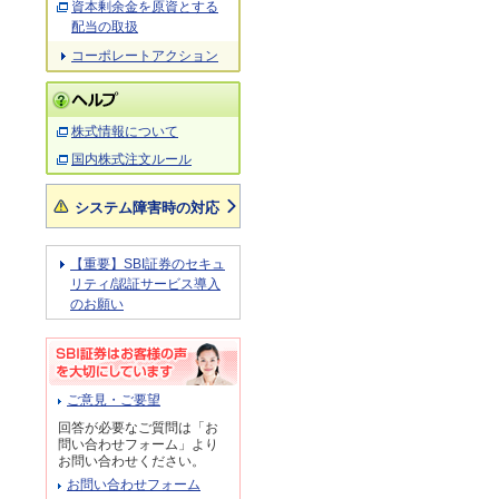
資本剰余金を原資とする
配当の取扱
コーポレートアクション
株式情報について
国内株式注文ルール
システム障害時の対応
【重要】SBI証券のセキュ
リティ/認証サービス導入
のお願い
ご意見・ご要望
回答が必要なご質問は「お
問い合わせフォーム」より
お問い合わせください。
お問い合わせフォーム