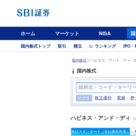
ホーム
マーケット
NISA
国
国内株式トップ
取引
積立
ランキング
IPO・
国内株式
>
ハピネス・アンド・ディ（3
国内株式
さがす
株主優待
業種
ハピネス・アンド・ディ
（
東証スタンダード（当社優先市場）