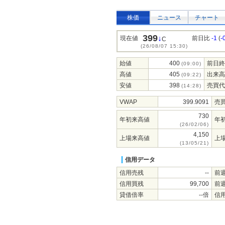
株価
ニュース
チャート
399
↓
現在値
前日比
-1
(
-
C
(26/08/07 15:30)
始値
400
前日終
(09:00)
高値
405
出来高
(09:22)
安値
398
売買代
(14:28)
VWAP
399.9091
売
730
年初来高値
年
(26/02/06)
4,150
上場来高値
上
(13/05/21)
信用データ
信用売残
--
前
信用買残
99,700
前
貸借倍率
--倍
信用