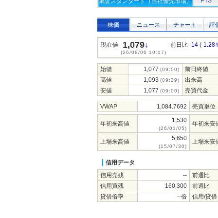
PTS
東証スタンダード（当社優先市場）
株価
ニュース
チャート
評
1,079
↓
現在値
前日比
-14
(
-1.28
(26/08/06 10:17)
始値
1,077
前日終値
(09:00)
高値
1,093
出来高
(09:29)
安値
1,077
売買代金
(09:00)
VWAP
1,084.7692
売買単位
1,530
年初来高値
年初来安
(26/01/05)
5,650
上場来高値
上場来安
(15/07/30)
信用データ
信用売残
--
前週比
信用買残
160,300
前週比
貸借倍率
--倍
信用/貸借