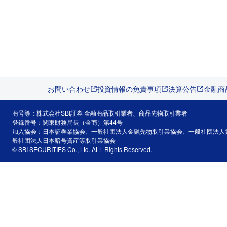
お問い合わせ
投資情報の免責事項
決算公告
金融商
商号等：株式会社SBI証券 金融商品取引業者、商品先物取引業者
登録番号：関東財務局長（金商）第44号
加入協会：日本証券業協会、一般社団法人金融先物取引業協会、一般社団法人
般社団法人日本暗号資産等取引業協会
© SBI SECURITIES Co., Ltd. ALL Rights Reserved.