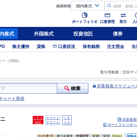
銘柄
検索
ポートフォリオ
口座管理
取引
入
内株式
外国株式
投資信託
債券
PO
株主優待
貸株
口座状況
保有銘柄
注文照会
当
ー（3088）
取引所株価：15分デ
決算発表スケジュー
チャート形状
ニ
スマート
ＩＲ
ＪＰＸ
決算発表
400
アラート
ＴＶ
ポートフォリオへ
貸株金