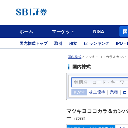
ホーム
マーケット
NISA
国
国内株式トップ
取引
積立
ランキング
IPO・
国内株式
>
マツキヨココカラ＆カンパニ
国内株式
さがす
株主優待
業種
マツキヨココカラ＆カンパ
ー
（3088）