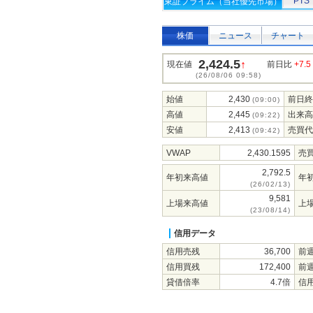
PTS
東証プライム（当社優先市場）
株価
ニュース
チャート
2,424.5
↑
現在値
前日比
+7.5
(26/08/06 09:58)
始値
2,430
前日終
(09:00)
高値
2,445
出来高
(09:22)
安値
2,413
売買代
(09:42)
VWAP
2,430.1595
売
2,792.5
年初来高値
年
(26/02/13)
9,581
上場来高値
上
(23/08/14)
信用データ
信用売残
36,700
前
信用買残
172,400
前
貸借倍率
4.7倍
信用