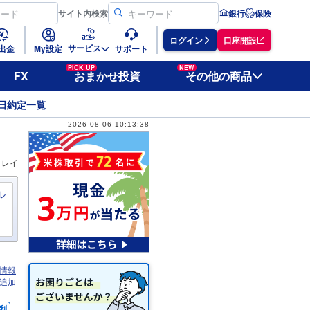
サイト
内検索
銀行
保険
ログイン
口座開設
サービス
出金
My設定
サポート
PICK UP
NEW
FX
おまかせ投資
その他の商品
日約定一覧
2026-08-06 10:13:38
ィレイ
ル
情報
追加
利