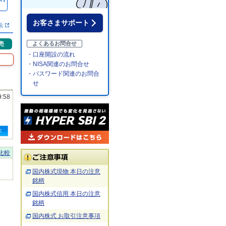
％
お客さまサポート
示
売
よくあるお問合せ
・口座開設の流れ
・NISA関連のお問合せ
・パスワード関連のお問合
せ
9:58
年
比較
国内株式現物 本日の注意
銘柄
国内株式信用 本日の注意
銘柄
国内株式 お取引注意事項