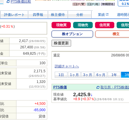
PTS株価比較
0.1
評価レポート
四季報
株主優待
分析
業績
適時開
現物買
現物売
信用買
信用
(
+0.31％
)
株オプション
積立
値
2,417
(26/08/05)
267,400
(09:58)
金
649,825
(千円)
週足
26/08/06 0
買単位
100
詳細チャートへ
2,171.5
初来安値
1日
1ヶ月
3ヶ月
6ヶ月
1年
3
(26/05/27)
1,320
場来安値
(11/03/15)
PTS株価
取引所・PTS株価
2,425.9
↓
現在値
基準値比
+8.9
(
+0.37％
)
(26/08/06 10:11)
週比
+4,500
週比
-65,000
/貸借
貸借