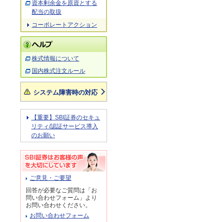
資本剰余金を原資とする
配当の取扱
コーポレートアクション
株式情報について
国内株式注文ルール
システム障害時の対応
【重要】SBI証券のセキュ
リティ/認証サービス導入
のお願い
ご意見・ご要望
回答が必要なご質問は「お
問い合わせフォーム」より
お問い合わせください。
お問い合わせフォーム