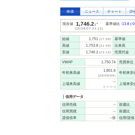
株価
ニュース
チャート
評
1,746.2
↓
現在値
基準値比
-13.8
(
-
*
(26/08/07 23:13)
始値
1,751
基準値
(17:09)
高値
1,753.8
出来高
(21:06)
安値
1,746.2
売買代金
(23:13)
VWAP
1,750.74
売買単位
1,801.6
年初来高値
年初来安
(26/08/06)
--
上場来高値
上場来安
(--/--/--)
信用データ
信用売残
--
前週比
信用買残
--
前週比
貸借倍率
--倍
信用/貸借