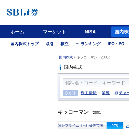
ホーム
マーケット
NISA
国内株
国内株式トップ
取引
積立
ランキング
IPO・PO
国内株式
>
キッコーマン（2801）
国内株式
さがす
株主優待
業種
チャ
キッコーマン
（2801）
東証プライム（当社優先市場）
PTS