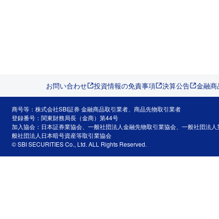
お問い合わせ
投資情報の免責事項
決算公告
金融商
商号等：株式会社SBI証券 金融商品取引業者、商品先物取引業者
登録番号：関東財務局長（金商）第44号
加入協会：日本証券業協会、一般社団法人金融先物取引業協会、一般社団法人
般社団法人日本暗号資産等取引業協会
© SBI SECURITIES Co., Ltd. ALL Rights Reserved.