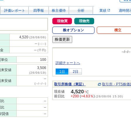
評価レポート
四季報
株主優待
分析
業績
適時開
現物買
現物売
株オプション
積立
4,520
(26/08/06)
--
(--:--)
金
--
(千円)
--/--/--
買単位
100
詳細チャートへ
3,506
初来安値
1日
2日
(26/06/19)
--
場来安値
(--/--/--)
取引所株価（東証）
取引所・PTS株価
4,520
↑
現在値
C
前日比
+200
(
+4.63％
)
(26/08/06 15:30)
週比
--
週比
--
/貸借
--