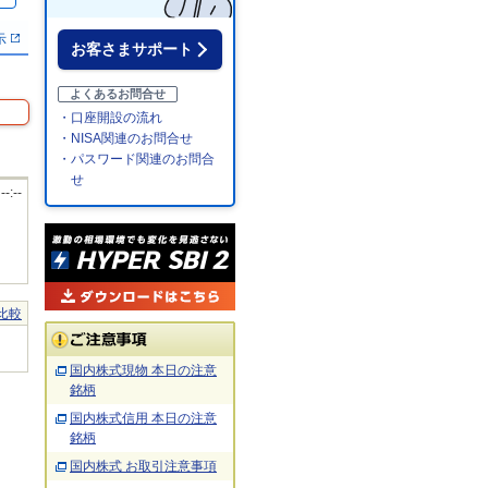
示
お客さまサポート
よくあるお問合せ
・口座開設の流れ
・NISA関連のお問合せ
・パスワード関連のお問合
せ
 --:--
比較
国内株式現物 本日の注意
銘柄
国内株式信用 本日の注意
銘柄
国内株式 お取引注意事項