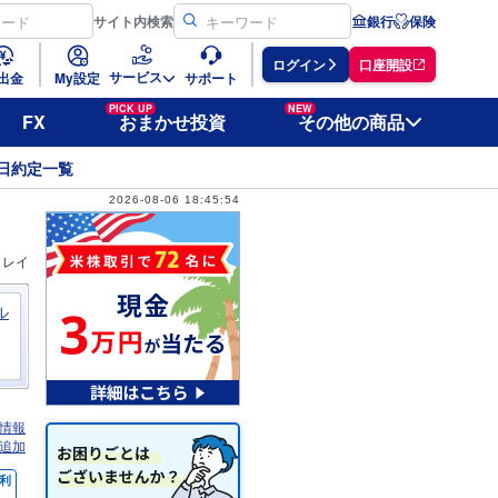
サイト
内検索
銀行
保険
ログイン
口座開設
サービス
出金
My設定
サポート
PICK UP
NEW
FX
おまかせ投資
その他の商品
日約定一覧
2026-08-06 18:45:54
ィレイ
ル
情報
追加
利
％