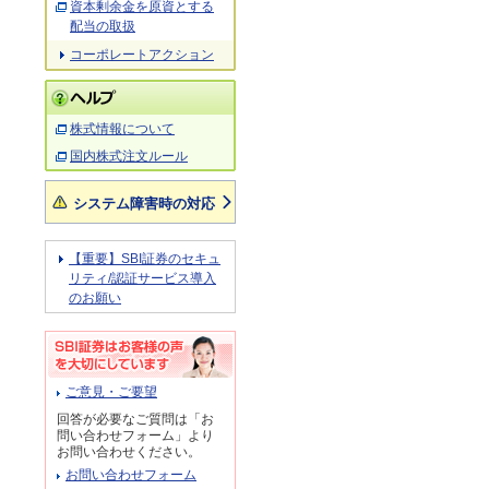
資本剰余金を原資とする
配当の取扱
コーポレートアクション
株式情報について
国内株式注文ルール
システム障害時の対応
【重要】SBI証券のセキュ
リティ/認証サービス導入
のお願い
ご意見・ご要望
回答が必要なご質問は「お
問い合わせフォーム」より
お問い合わせください。
お問い合わせフォーム