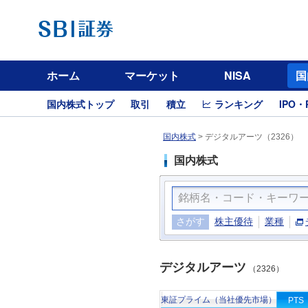
ホーム
マーケット
NISA
国
国内株式トップ
取引
積立
ランキング
IPO・
国内株式
>
デジタルアーツ（2326）
国内株式
さがす
株主優待
業種
デジタルアーツ
（2326）
東証プライム（当社優先市場）
PTS