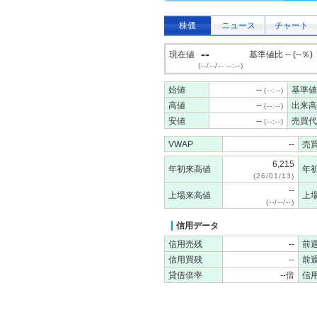
株価
ニュース
チャート
--
現在値
基準値比 -- (--％)
(--/--/-- --:--)
始値
--
基準値
(--:--)
高値
--
出来高
(--:--)
安値
--
売買代
(--:--)
VWAP
--
売
6,215
年初来高値
年
(26/01/13)
--
上場来高値
上
(--/--/--)
信用データ
信用売残
--
前
信用買残
--
前
貸借倍率
--倍
信用