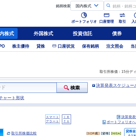
銘柄
検索
ポートフォリオ
口座管理
取引
入
内株式
外国株式
投資信託
債券
PO
株主優待
貸株
口座状況
保有銘柄
注文照会
当
取引所株価：15分デ
決算発表スケジュー
チャート形状
決算発表
スマート
ＩＲ
アラート
ＴＶ
ポートフォリオへ
貸株金
取引所株価比較
0.1