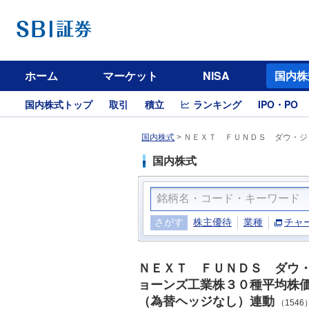
ホーム
マーケット
NISA
国内株
国内株式トップ
取引
積立
ランキング
IPO・PO
国内株式
>
ＮＥＸＴ ＦＵＮＤＳ ダウ・ジ
国内株式
さがす
株主優待
業種
チャ
ＮＥＸＴ ＦＵＮＤＳ ダウ
ョーンズ工業株３０種平均株
（為替ヘッジなし）連動
（1546