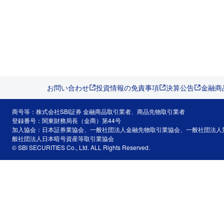
お問い合わせ
投資情報の免責事項
決算公告
金融商
商号等：株式会社SBI証券 金融商品取引業者、商品先物取引業者
登録番号：関東財務局長（金商）第44号
加入協会：日本証券業協会、一般社団法人金融先物取引業協会、一般社団法人
般社団法人日本暗号資産等取引業協会
© SBI SECURITIES Co., Ltd. ALL Rights Reserved.