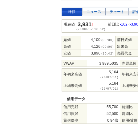
株価
ニュース
チャート
評
3,931
↑
現在値
前日比
-162
(
-3.9
(26/08/07 10:52)
始値
4,100
前日終値
(09:00)
高値
4,126
出来高
(09:00)
安値
3,896
売買代金
(10:42)
VWAP
3,989.5035
売買単位
5,164
年初来高値
年初来安
(26/07/01)
5,164
上場来高値
上場来安
(26/07/01)
信用データ
信用売残
55,700
前週比
信用買残
52,500
前週比
貸借倍率
0.94倍
信用/貸借