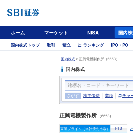
ホーム
マーケット
NISA
国内株
国内株式トップ
取引
積立
ランキング
IPO・PO
国内株式
>
正興電機製作所（6653）
国内株式
さがす
株主優待
業種
チャ
正興電機製作所
（6653）
PTS
東証プライム（当社優先市場）