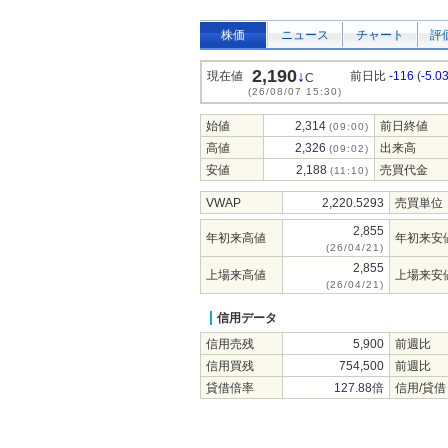
株価
ニュース
チャート
評
2,190
↓
現在値
前日比
-116
(
-5.0
C
(26/08/07 15:30)
始値
2,314
前日終値
(09:00)
高値
2,326
出来高
(09:02)
安値
2,188
売買代金
(11:10)
VWAP
2,220.5293
売買単位
2,855
年初来高値
年初来安
(26/04/21)
2,855
上場来高値
上場来安
(26/04/21)
信用データ
信用売残
5,900
前週比
信用買残
754,500
前週比
貸借倍率
127.88倍
信用/貸借