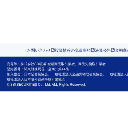
お問い合わせ
投資情報の免責事項
決算公告
金融商
商号等：株式会社SBI証券 金融商品取引業者、商品先物取引業者
登録番号：関東財務局長（金商）第44号
加入協会：日本証券業協会、一般社団法人金融先物取引業協会、一般社団法人
般社団法人日本暗号資産等取引業協会
© SBI SECURITIES Co., Ltd. ALL Rights Reserved.