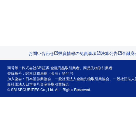
お問い合わせ
投資情報の免責事項
決算公告
金融商
商号等：株式会社SBI証券 金融商品取引業者、商品先物取引業者
登録番号：関東財務局長（金商）第44号
加入協会：日本証券業協会、一般社団法人金融先物取引業協会、一般社団法人
般社団法人日本暗号資産等取引業協会
© SBI SECURITIES Co., Ltd. ALL Rights Reserved.