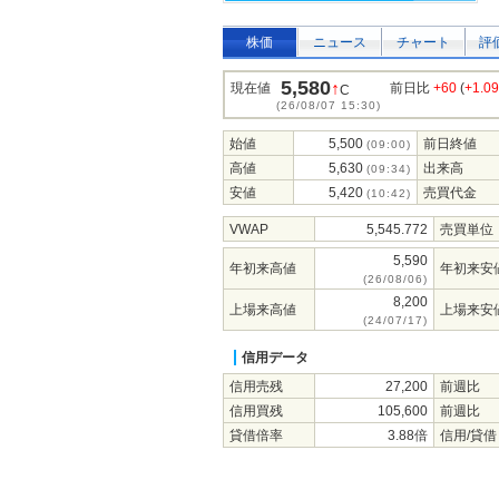
株価
ニュース
チャート
評
5,580
↑
現在値
前日比
+60
(
+1.0
C
(26/08/07 15:30)
始値
5,500
前日終値
(09:00)
高値
5,630
出来高
(09:34)
安値
5,420
売買代金
(10:42)
VWAP
5,545.772
売買単位
5,590
年初来高値
年初来安
(26/08/06)
8,200
上場来高値
上場来安
(24/07/17)
信用データ
信用売残
27,200
前週比
信用買残
105,600
前週比
貸借倍率
3.88倍
信用/貸借