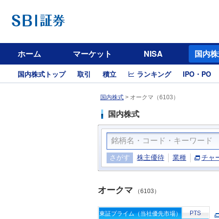
ホーム
マーケット
NISA
国内株
国内株式トップ
取引
積立
ランキング
IPO・PO
国内株式
>
オークマ（6103）
国内株式
さがす
株主優待
業種
チャ
オークマ
（6103）
PTS
東証プライム（当社優先市場）