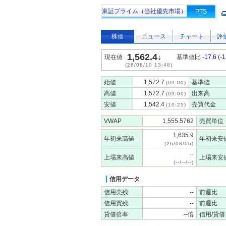
東証プライム（当社優先市場）
PTS
株価
ニュース
チャート
評
1,562.4
↓
現在値
基準値比
-17.6
(
-
(26/08/10 13:48)
始値
1,572.7
基準値
(09:00)
高値
1,572.7
出来高
(09:00)
安値
1,542.4
売買代金
(10:25)
VWAP
1,555.5762
売買単位
1,635.9
年初来高値
年初来安
(26/08/06)
--
上場来高値
上場来安
(--/--/--)
信用データ
信用売残
--
前週比
信用買残
--
前週比
貸借倍率
--倍
信用/貸借