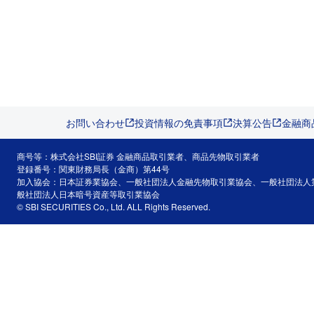
お問い合わせ
投資情報の免責事項
決算公告
金融商
商号等：株式会社SBI証券 金融商品取引業者、商品先物取引業者
登録番号：関東財務局長（金商）第44号
加入協会：日本証券業協会、一般社団法人金融先物取引業協会、一般社団法人
般社団法人日本暗号資産等取引業協会
© SBI SECURITIES Co., Ltd. ALL Rights Reserved.