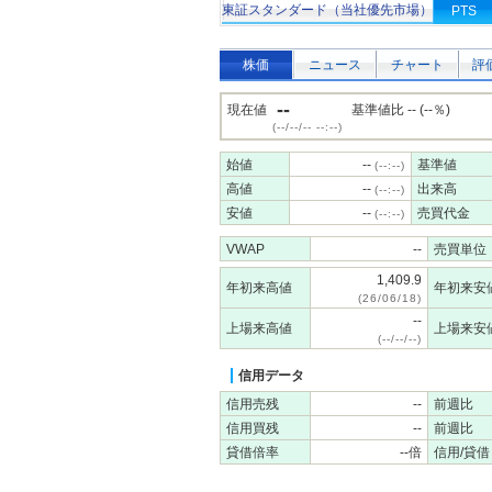
東証スタンダード（当社優先市場）
PTS
株価
ニュース
チャート
評
--
現在値
基準値比 -- (--％)
(--/--/-- --:--)
始値
--
基準値
(--:--)
高値
--
出来高
(--:--)
安値
--
売買代金
(--:--)
VWAP
--
売買単位
1,409.9
年初来高値
年初来安
(26/06/18)
--
上場来高値
上場来安
(--/--/--)
信用データ
信用売残
--
前週比
信用買残
--
前週比
貸借倍率
--倍
信用/貸借