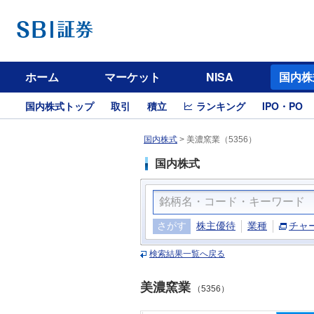
ホーム
マーケット
NISA
国内株
国内株式トップ
取引
積立
ランキング
IPO・PO
国内株式
>
美濃窯業（5356）
国内株式
さがす
株主優待
業種
チャ
検索結果一覧へ戻る
美濃窯業
（5356）