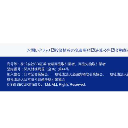
お問い合わせ
投資情報の免責事項
決算公告
金融商
商号等：株式会社SBI証券 金融商品取引業者、商品先物取引業者
登録番号：関東財務局長（金商）第44号
加入協会：日本証券業協会、一般社団法人金融先物取引業協会、一般社団法人
般社団法人日本暗号資産等取引業協会
© SBI SECURITIES Co., Ltd. ALL Rights Reserved.