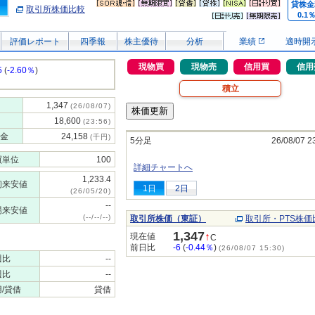
貸株金
取引所株価比較
0.1
評価レポート
四季報
株主優待
分析
業績
適時開
現物買
現物売
信用買
信用
5
(
-2.60％
)
積立
1,347
(26/08/07)
18,600
(23:56)
金
24,158
(千円)
5分足
26/08/07 2
買単位
100
詳細チャートへ
1,233.4
初来安値
1日
2日
(26/05/20)
--
場来安値
(--/--/--)
取引所株価（東証）
取引所・PTS株価
1,347
↑
現在値
C
前日比
-6
(
-0.44％
)
(26/08/07 15:30)
週比
--
週比
--
/貸借
貸借