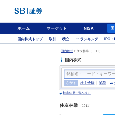
ホーム
マーケット
NISA
国
国内株式トップ
取引
積立
ランキング
IPO・
国内株式
>
住友林業（1911）
国内株式
さがす
株主優待
業種
検索結果一覧へ戻る
住友林業
（1911）