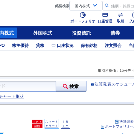
銘柄
検索
ポートフォリオ
口座管理
取引
入
内株式
外国株式
投資信託
債券
PO
株主優待
貸株
口座状況
保有銘柄
注文照会
当
取引所株価：15分デ
決算発表スケジュー
チャート形状
決算発表
スマート
ＩＲ
ＪＰＸ
400
アラート
ＴＶ
ポートフォリオへ