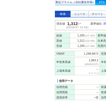
東証プライム（当社優先市場）
PTS
株価
ニュース
チャート
1,312
↑
現在値
基準値比
-3
*
(26/08/07 23:56)
始値
1,285
基準値
(17:00)
高値
1,312
出来高
(23:56)
安値
1,285
売買代
(17:00)
VWAP
1,298.8672
売
1,983.2
年初来高値
年
(26/02/27)
--
上場来高値
上
(--/--/--)
信用データ
信用売残
--
前
信用買残
--
前
貸借倍率
--倍
信用