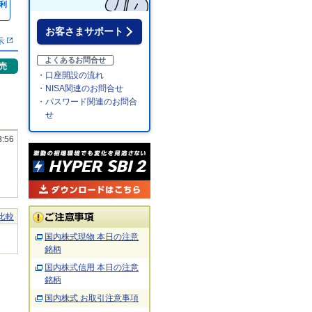
利
％
お客さまサポート
示
よくあるお問合せ
売
・口座開設の流れ
・NISA関連のお問合せ
・パスワード関連のお問合
せ
3:56
比較
国内株式現物 本日の注意
銘柄
国内株式信用 本日の注意
銘柄
国内株式 お取引注意事項