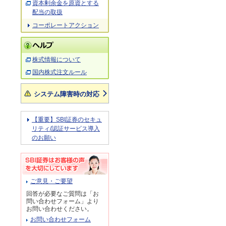
資本剰余金を原資とする
配当の取扱
コーポレートアクション
株式情報について
国内株式注文ルール
システム障害時の対応
【重要】SBI証券のセキュ
リティ/認証サービス導入
のお願い
ご意見・ご要望
回答が必要なご質問は「お
問い合わせフォーム」より
お問い合わせください。
お問い合わせフォーム