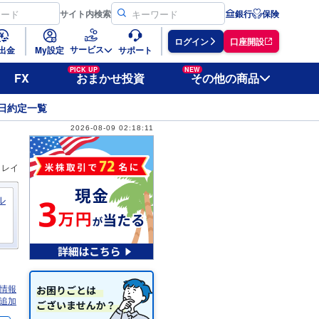
サイト
内検索
銀行
保険
ログイン
口座開設
サービス
出金
My設定
サポート
PICK UP
NEW
FX
おまかせ投資
その他の商品
日約定一覧
2026-08-09 02:18:11
ィレイ
ル
情報
追加