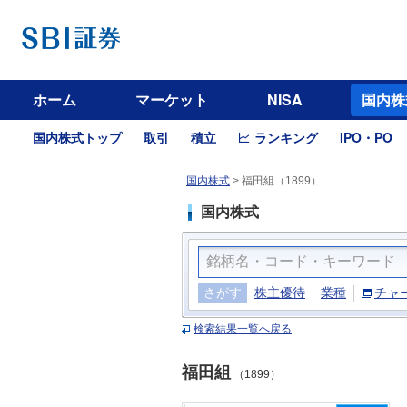
ホーム
マーケット
NISA
国内株
国内株式トップ
取引
積立
ランキング
IPO・PO
国内株式
>
福田組（1899）
国内株式
さがす
株主優待
業種
チャ
検索結果一覧へ戻る
福田組
（1899）