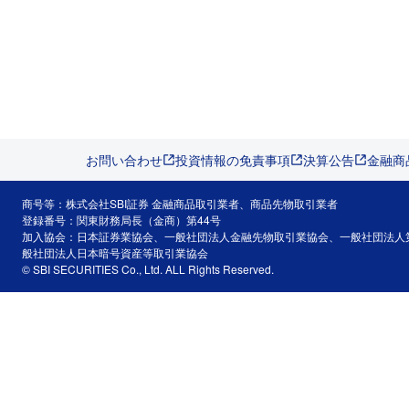
お問い合わせ
投資情報の免責事項
決算公告
金融商
商号等：株式会社SBI証券 金融商品取引業者、商品先物取引業者
登録番号：関東財務局長（金商）第44号
加入協会：日本証券業協会、一般社団法人金融先物取引業協会、一般社団法人
般社団法人日本暗号資産等取引業協会
© SBI SECURITIES Co., Ltd. ALL Rights Reserved.