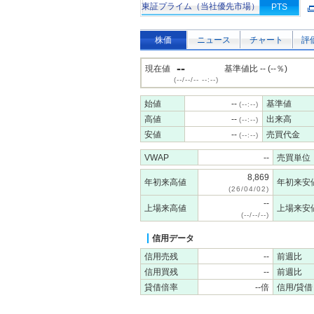
東証プライム（当社優先市場）
PTS
株価
ニュース
チャート
評
--
現在値
基準値比 -- (--％)
(--/--/-- --:--)
始値
--
基準値
(--:--)
高値
--
出来高
(--:--)
安値
--
売買代金
(--:--)
VWAP
--
売買単位
8,869
年初来高値
年初来安
(26/04/02)
--
上場来高値
上場来安
(--/--/--)
信用データ
信用売残
--
前週比
信用買残
--
前週比
貸借倍率
--倍
信用/貸借