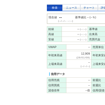
株価
ニュース
チャート
評
--
現在値
基準値比 -- (--％)
(--/--/-- --:--)
始値
--
基準値
(--:--)
高値
--
出来高
(--:--)
安値
--
売買代金
(--:--)
VWAP
--
売買単位
12,909
年初来高値
年初来安
(26/01/08)
--
上場来高値
上場来安
(--/--/--)
信用データ
信用売残
--
前週比
信用買残
--
前週比
貸借倍率
--倍
信用/貸借