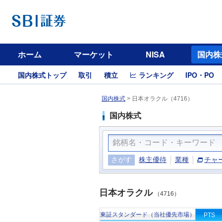
ホーム
マーケット
NISA
国内株
国内株式トップ
取引
積立
ランキング
IPO・PO
国内株式
>
日本オラクル（4716）
国内株式
さがす
株主優待
業種
チャ
日本オラクル
（4716）
東証スタンダード（当社優先市場）
PTS