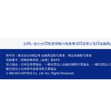
お問い合わせ
投資情報の免責事項
決算公告
金融商
商号等：株式会社SBI証券 金融商品取引業者、商品先物取引業者
登録番号：関東財務局長（金商）第44号
加入協会：日本証券業協会、一般社団法人金融先物取引業協会、一般社団法人
般社団法人日本暗号資産等取引業協会
© SBI SECURITIES Co., Ltd. ALL Rights Reserved.