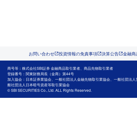
お問い合わせ
投資情報の免責事項
決算公告
金融商
商号等：株式会社SBI証券 金融商品取引業者、商品先物取引業者
登録番号：関東財務局長（金商）第44号
加入協会：日本証券業協会、一般社団法人金融先物取引業協会、一般社団法人
般社団法人日本暗号資産等取引業協会
© SBI SECURITIES Co., Ltd. ALL Rights Reserved.