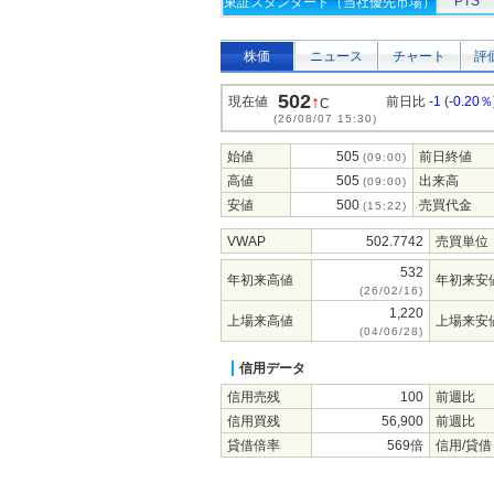
PTS
東証スタンダード（当社優先市場）
株価
ニュース
チャート
評
502
↑
現在値
前日比
-1
(
-0.20％
C
(26/08/07 15:30)
始値
505
前日終値
(09:00)
高値
505
出来高
(09:00)
安値
500
売買代金
(15:22)
VWAP
502.7742
売買単位
532
年初来高値
年初来安
(26/02/16)
1,220
上場来高値
上場来安
(04/06/28)
信用データ
信用売残
100
前週比
信用買残
56,900
前週比
貸借倍率
569倍
信用/貸借