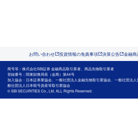
お問い合わせ
投資情報の免責事項
決算公告
金融商
商号等：株式会社SBI証券 金融商品取引業者、商品先物取引業者
登録番号：関東財務局長（金商）第44号
加入協会：日本証券業協会、一般社団法人金融先物取引業協会、一般社団法人
般社団法人日本暗号資産等取引業協会
© SBI SECURITIES Co., Ltd. ALL Rights Reserved.