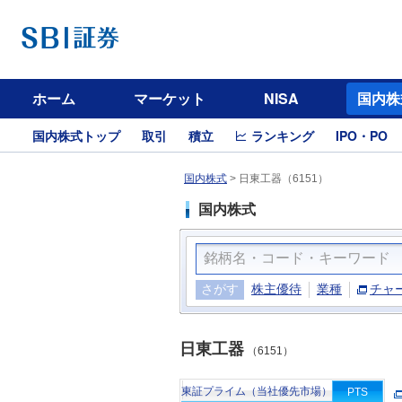
ホーム
マーケット
NISA
国内株
国内株式トップ
取引
積立
ランキング
IPO・PO
国内株式
>
日東工器（6151）
国内株式
さがす
株主優待
業種
チャ
日東工器
（6151）
東証プライム（当社優先市場）
PTS