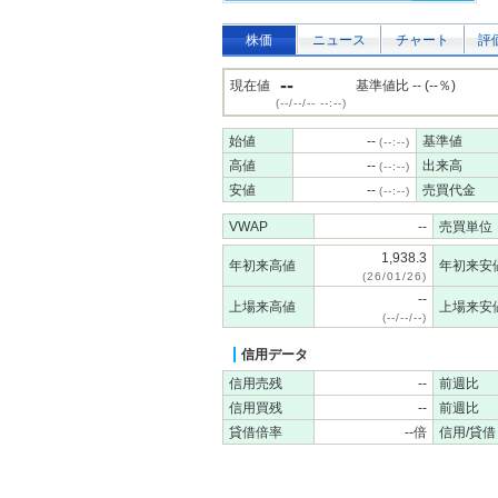
株価
ニュース
チャート
評
--
現在値
基準値比 -- (--％)
(--/--/-- --:--)
始値
--
基準値
(--:--)
高値
--
出来高
(--:--)
安値
--
売買代金
(--:--)
VWAP
--
売買単位
1,938.3
年初来高値
年初来安
(26/01/26)
--
上場来高値
上場来安
(--/--/--)
信用データ
信用売残
--
前週比
信用買残
--
前週比
貸借倍率
--倍
信用/貸借