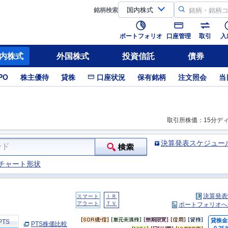
銘柄
検索
ポートフォリオ
口座管理
取引
入
内株式
外国株式
投資信託
債券
PO
株主優待
貸株
口座状況
保有銘柄
注文照会
当
取引所株価：15分デ
決算発表スケジュー
チャート形状
決算発表
スマート
ＩＲ
アラート
ＴＶ
ポートフォリオへ
貸株金
PTS
PTS株価比較