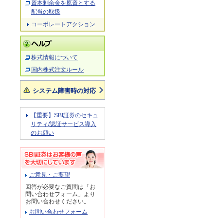
資本剰余金を原資とする
配当の取扱
コーポレートアクション
株式情報について
国内株式注文ルール
システム障害時の対応
【重要】SBI証券のセキュ
リティ/認証サービス導入
のお願い
ご意見・ご要望
回答が必要なご質問は「お
問い合わせフォーム」より
お問い合わせください。
お問い合わせフォーム