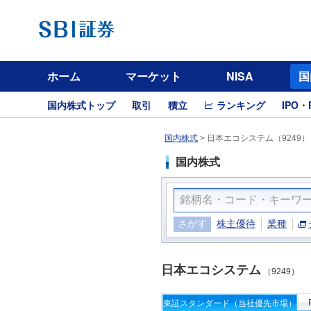
ホーム
マーケット
NISA
国
国内株式トップ
取引
積立
ランキング
IPO・
国内株式
>
日本エコシステム（9249）
国内株式
さがす
株主優待
業種
日本エコシステム
（9249）
東証スタンダード（当社優先市場）