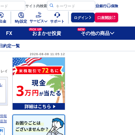
サイト
内検索
銀行
保険
ログイン
口座開設
サービス
出金
My設定
サポート
PICK UP
NEW
FX
おまかせ投資
その他の商品
日約定一覧
2026-08-08 11:05:12
ィレイ
ル
情報
追加
利