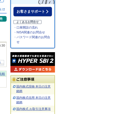
％
示
お客さまサポート
売
よくあるお問合せ
・口座開設の流れ
・NISA関連のお問合せ
・パスワード関連のお問合
せ
5:30
年
比較
国内株式現物 本日の注意
銘柄
国内株式信用 本日の注意
銘柄
国内株式 お取引注意事項