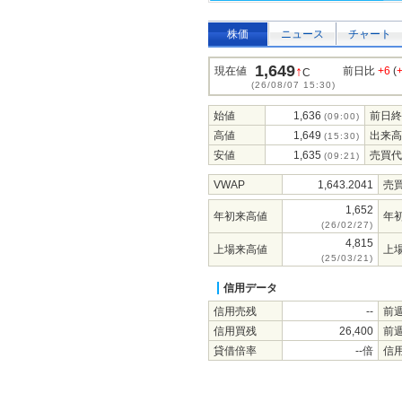
株価
ニュース
チャート
1,649
↑
現在値
前日比
+6
(
C
(26/08/07 15:30)
始値
1,636
前日終
(09:00)
高値
1,649
出来高
(15:30)
安値
1,635
売買代
(09:21)
VWAP
1,643.2041
売
1,652
年初来高値
年
(26/02/27)
4,815
上場来高値
上
(25/03/21)
信用データ
信用売残
--
前
信用買残
26,400
前
貸借倍率
--倍
信用