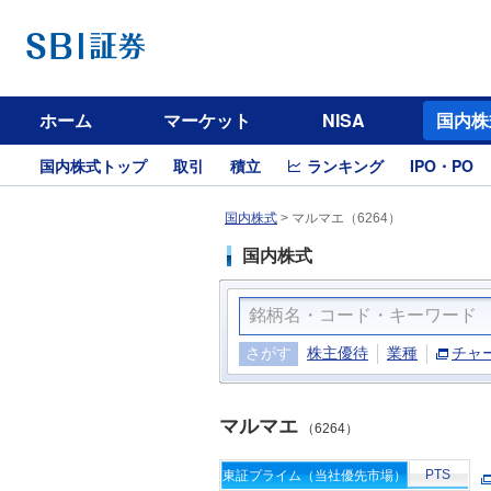
ホーム
マーケット
NISA
国内株
国内株式トップ
取引
積立
ランキング
IPO・PO
国内株式
>
マルマエ（6264）
国内株式
さがす
株主優待
業種
チャ
マルマエ
（6264）
PTS
東証プライム（当社優先市場）