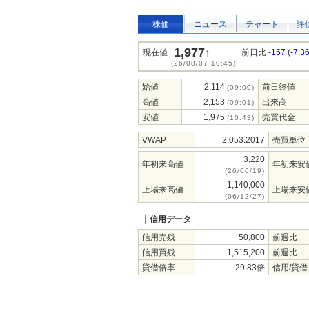
株価
ニュース
チャート
評
1,977
↑
現在値
前日比
-157
(
-7.3
(26/08/07 10:45)
始値
2,114
前日終値
(09:00)
高値
2,153
出来高
(09:01)
安値
1,975
売買代金
(10:43)
VWAP
2,053.2017
売買単位
3,220
年初来高値
年初来安
(26/06/19)
1,140,000
上場来高値
上場来安
(06/12/27)
信用データ
信用売残
50,800
前週比
信用買残
1,515,200
前週比
貸借倍率
29.83倍
信用/貸借