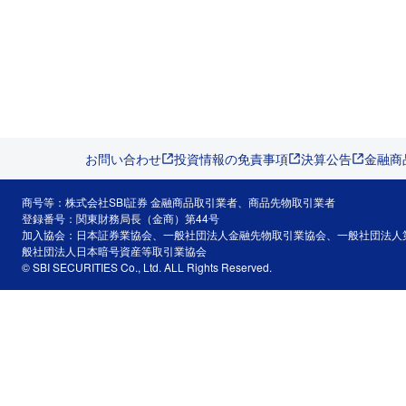
お問い合わせ
投資情報の免責事項
決算公告
金融商
商号等：株式会社SBI証券 金融商品取引業者、商品先物取引業者
登録番号：関東財務局長（金商）第44号
加入協会：日本証券業協会、一般社団法人金融先物取引業協会、一般社団法人
般社団法人日本暗号資産等取引業協会
© SBI SECURITIES Co., Ltd. ALL Rights Reserved.