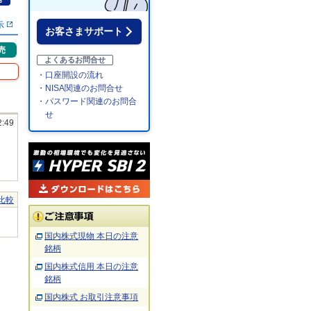
％
示
お客さまサポート
売
よくあるお問合せ
・口座開設の流れ
・NISA関連のお問合せ
・パスワード関連のお問合
せ
2:49
比較
国内株式現物 本日の注意
銘柄
国内株式信用 本日の注意
銘柄
国内株式 お取引注意事項