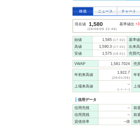
株価
ニュース
チャート
1,580
現在値
基準値比
+3
(26/08/06 22:49)
始値
1,585
基準値
(17:02)
高値
1,590.3
出来高
(17:02)
安値
1,575
売買代
(19:01)
VWAP
1,581.7024
売
1,922.7
年初来高値
年
(26/01/09)
--
上場来高値
上
(--/--/--)
信用データ
信用売残
--
前
信用買残
--
前
貸借倍率
--倍
信用