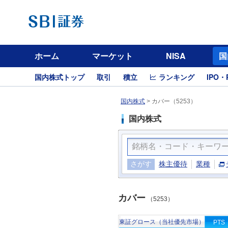
ホーム
マーケット
NISA
国
国内株式トップ
取引
積立
ランキング
IPO・
国内株式
>
カバー（5253）
国内株式
さがす
株主優待
業種
カバー
（5253）
東証グロース（当社優先市場）
PTS