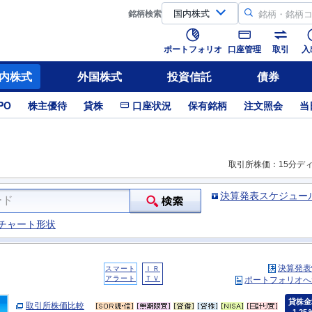
銘柄
検索
ポートフォリオ
口座管理
取引
入
内株式
外国株式
投資信託
債券
PO
株主優待
貸株
口座状況
保有銘柄
注文照会
当
取引所株価：15分デ
決算発表スケジュー
チャート形状
決算発表
スマート
ＩＲ
アラート
ＴＶ
ポートフォリオへ
貸株金
取引所株価比較