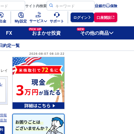
サイト
内検索
銀行
保険
ログイン
口座開設
サービス
出金
My設定
サポート
PICK UP
NEW
FX
おまかせ投資
その他の商品
日約定一覧
2026-08-07 08:10:22
ィレイ
ル
情報
追加
利