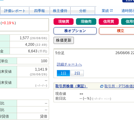
1.25
評価レポート
四季報
株主優待
分析
業績
適時開
現物買
現物売
信用買
信用
(
+0.19％
)
株オプション
積立
1,577
(26/08/06)
4,200
(22:49)
金
6,643
(千円)
5分足
26/08/06 2
買単位
100
詳細チャートへ
1,141.9
初来安値
1日
2日
(26/06/26)
--
場来安値
(--/--/--)
取引所株価（東証）
取引所・PTS株価
--
現在値
前日比
-- (--％)
(--/--/-- --:--)
週比
--
週比
--
/貸借
貸借