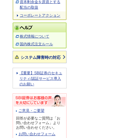
資本剰余金を原資とする
配当の取扱
コーポレートアクション
株式情報について
国内株式注文ルール
システム障害時の対応
【重要】SBI証券のセキュ
リティ/認証サービス導入
のお願い
ご意見・ご要望
回答が必要なご質問は「お
問い合わせフォーム」より
お問い合わせください。
お問い合わせフォーム