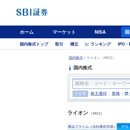
ホーム
マーケット
NISA
国
国内株式トップ
取引
積立
ランキング
IPO・
国内株式
>
ライオン（4912）
国内株式
さがす
株主優待
業種
ライオン
（4912）
東証プライム（当社優先市場）
PTS