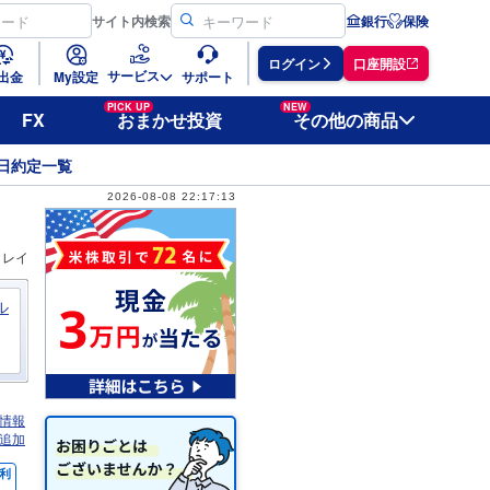
サイト
内検索
銀行
保険
ログイン
口座開設
サービス
出金
My設定
サポート
PICK UP
NEW
FX
おまかせ投資
その他の商品
日約定一覧
2026-08-08 22:17:13
ィレイ
ル
情報
追加
利