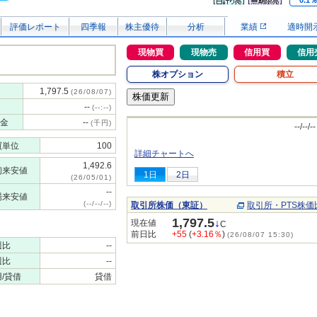
0.1
評価レポート
四季報
株主優待
分析
業績
適時開
現物買
現物売
信用買
信用
株オプション
積立
1,797.5
(26/08/07)
--
(--:--)
金
--
(千円)
--/--/--
買単位
100
詳細チャートへ
1,492.6
初来安値
1日
2日
(26/05/01)
--
場来安値
(--/--/--)
取引所株価（東証）
取引所・PTS株価
1,797.5
↓
現在値
C
前日比
+55
(
+3.16％
)
(26/08/07 15:30)
週比
--
週比
--
/貸借
貸借