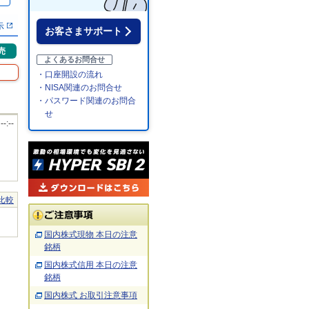
％
示
お客さまサポート
売
よくあるお問合せ
・口座開設の流れ
・NISA関連のお問合せ
・パスワード関連のお問合
せ
 --:--
比較
国内株式現物 本日の注意
銘柄
国内株式信用 本日の注意
銘柄
国内株式 お取引注意事項