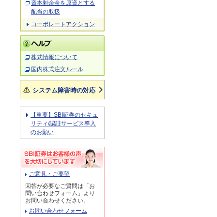
資本剰余金を原資とする
配当の取扱
コーポレートアクション
株式情報について
国内株式注文ルール
システム障害時の対応
【重要】SBI証券のセキュ
リティ/認証サービス導入
のお願い
ご意見・ご要望
回答が必要なご質問は「お
問い合わせフォーム」より
お問い合わせください。
お問い合わせフォーム