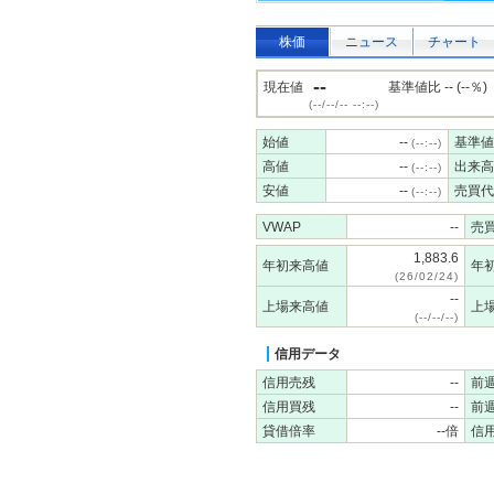
株価
ニュース
チャート
--
現在値
基準値比 -- (--％)
(--/--/-- --:--)
始値
--
基準値
(--:--)
高値
--
出来高
(--:--)
安値
--
売買代
(--:--)
VWAP
--
売
1,883.6
年初来高値
年
(26/02/24)
--
上場来高値
上
(--/--/--)
信用データ
信用売残
--
前
信用買残
--
前
貸借倍率
--倍
信用