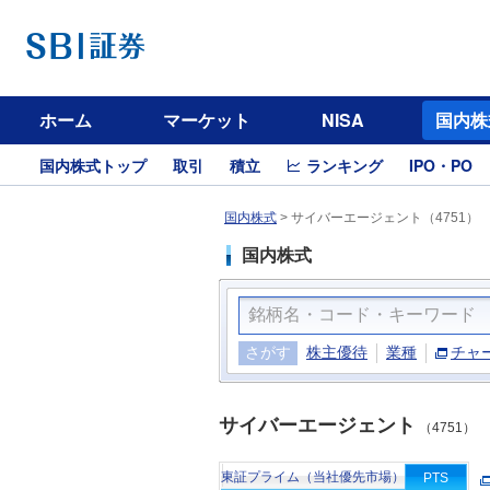
ホーム
マーケット
NISA
国内株
国内株式トップ
取引
積立
ランキング
IPO・PO
国内株式
>
サイバーエージェント（4751）
国内株式
さがす
株主優待
業種
チャ
サイバーエージェント
（4751）
東証プライム（当社優先市場）
PTS