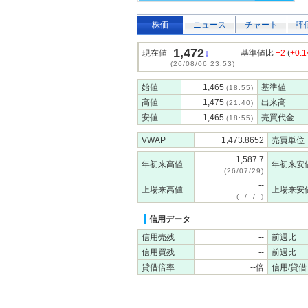
株価
ニュース
チャート
評
1,472
↓
現在値
基準値比
+2
(
+0.
(26/08/06 23:53)
始値
1,465
基準値
(18:55)
高値
1,475
出来高
(21:40)
安値
1,465
売買代金
(18:55)
VWAP
1,473.8652
売買単位
1,587.7
年初来高値
年初来安
(26/07/29)
--
上場来高値
上場来安
(--/--/--)
信用データ
信用売残
--
前週比
信用買残
--
前週比
貸借倍率
--倍
信用/貸借