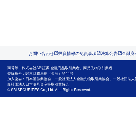
お問い合わせ
投資情報の免責事項
決算公告
金融商
商号等：株式会社SBI証券 金融商品取引業者、商品先物取引業者
登録番号：関東財務局長（金商）第44号
加入協会：日本証券業協会、一般社団法人金融先物取引業協会、一般社団法人
般社団法人日本暗号資産等取引業協会
© SBI SECURITIES Co., Ltd. ALL Rights Reserved.