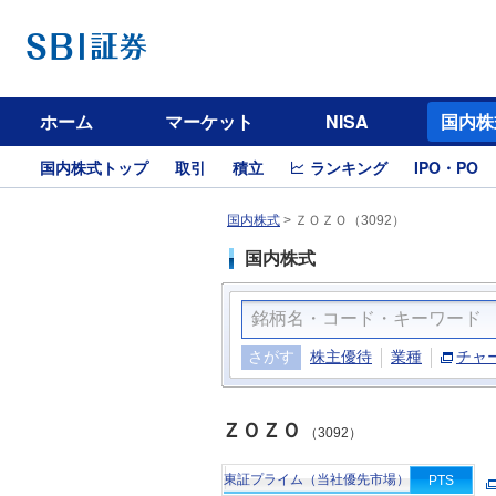
ホーム
マーケット
NISA
国内株
国内株式トップ
取引
積立
ランキング
IPO・PO
国内株式
>
ＺＯＺＯ（3092）
国内株式
さがす
株主優待
業種
チャ
ＺＯＺＯ
（3092）
東証プライム（当社優先市場）
PTS