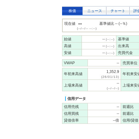
株価
ニュース
チャート
評
--
現在値
基準値比 -- (--％)
(--/--/-- --:--)
始値
--
基準値
(--:--)
高値
--
出来高
(--:--)
安値
--
売買代金
(--:--)
VWAP
--
売買単位
1,352.9
年初来高値
年初来安
(26/01/13)
--
上場来高値
上場来安
(--/--/--)
信用データ
信用売残
--
前週比
信用買残
--
前週比
貸借倍率
--倍
信用/貸借