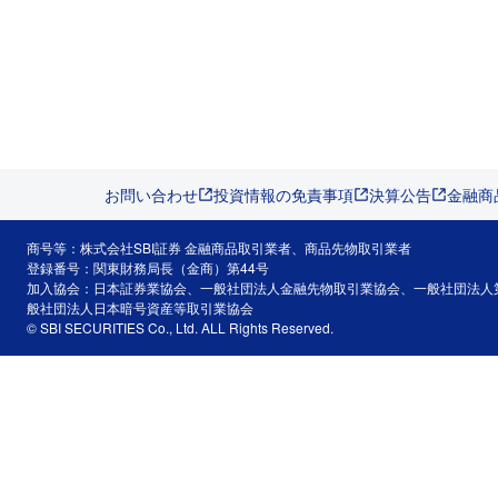
お問い合わせ
投資情報の免責事項
決算公告
金融商
商号等：株式会社SBI証券 金融商品取引業者、商品先物取引業者
登録番号：関東財務局長（金商）第44号
加入協会：日本証券業協会、一般社団法人金融先物取引業協会、一般社団法人
般社団法人日本暗号資産等取引業協会
© SBI SECURITIES Co., Ltd. ALL Rights Reserved.