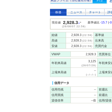
東証プライム（当社優先市場）
PTS
株価
ニュース
チャート
評
2,928.3
↓
現在値
基準値比
-15.7
(
-
*
(26/08/07 22:59)
始値
2,928.3
基準値
(22:59)
高値
2,928.3
出来高
(22:59)
安値
2,928.3
売買代金
(22:59)
VWAP
2,928.3
売買単位
3,125
年初来高値
年初来安
(26/07/29)
--
上場来高値
上場来安
(--/--/--)
信用データ
信用売残
--
前週比
信用買残
--
前週比
貸借倍率
--倍
信用/貸借