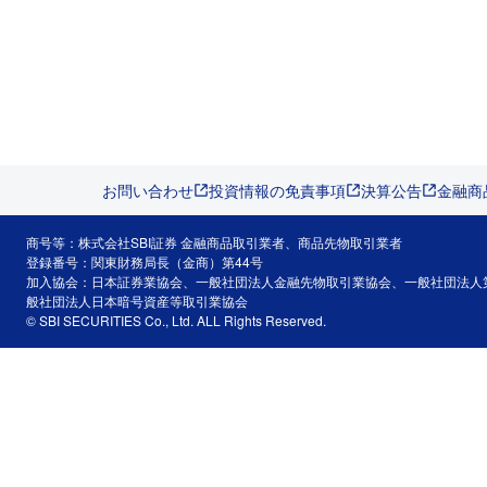
お問い合わせ
投資情報の免責事項
決算公告
金融商
商号等：株式会社SBI証券 金融商品取引業者、商品先物取引業者
登録番号：関東財務局長（金商）第44号
加入協会：日本証券業協会、一般社団法人金融先物取引業協会、一般社団法人
般社団法人日本暗号資産等取引業協会
© SBI SECURITIES Co., Ltd. ALL Rights Reserved.