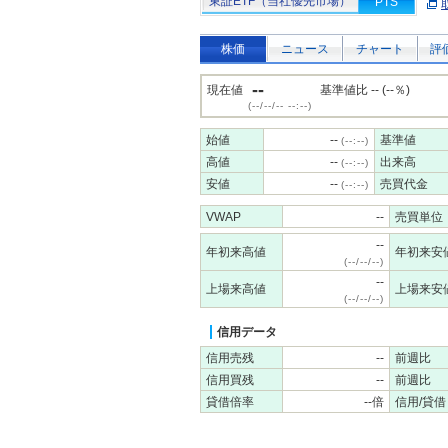
東証ETF（当社優先市場）
PTS
株価
ニュース
チャート
評
--
現在値
基準値比 -- (--％)
(--/--/-- --:--)
始値
--
基準値
(--:--)
高値
--
出来高
(--:--)
安値
--
売買代金
(--:--)
VWAP
--
売買単位
--
年初来高値
年初来安
(--/--/--)
--
上場来高値
上場来安
(--/--/--)
信用データ
信用売残
--
前週比
信用買残
--
前週比
貸借倍率
--倍
信用/貸借