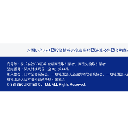
お問い合わせ
投資情報の免責事項
決算公告
金融商
商号等：株式会社SBI証券 金融商品取引業者、商品先物取引業者
登録番号：関東財務局長（金商）第44号
加入協会：日本証券業協会、一般社団法人金融先物取引業協会、一般社団法人
般社団法人日本暗号資産等取引業協会
© SBI SECURITIES Co., Ltd. ALL Rights Reserved.