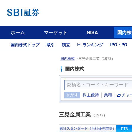
ホーム
マーケット
NISA
国内株
国内株式トップ
取引
積立
ランキング
IPO・PO
国内株式
>
三晃金属工業（1972）
国内株式
さがす
株主優待
業種
チャ
三晃金属工業
（1972）
東証スタンダード（当社優先市場）
PTS