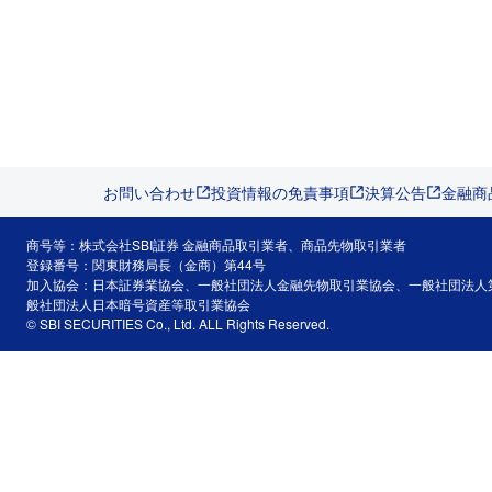
お問い合わせ
投資情報の免責事項
決算公告
金融商
商号等：株式会社SBI証券 金融商品取引業者、商品先物取引業者
登録番号：関東財務局長（金商）第44号
加入協会：日本証券業協会、一般社団法人金融先物取引業協会、一般社団法人
般社団法人日本暗号資産等取引業協会
© SBI SECURITIES Co., Ltd. ALL Rights Reserved.