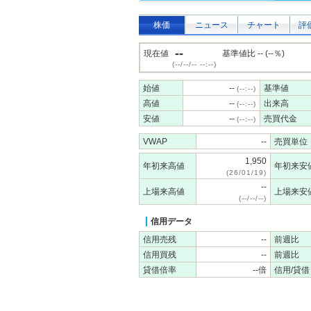
株価
ニュース
チャート
評
--
現在値
基準値比 -- (--％)
(--/--/-- --:--)
始値
--
基準値
(--:--)
高値
--
出来高
(--:--)
安値
--
売買代金
(--:--)
VWAP
--
売買単位
1,950
年初来高値
年初来安
(26/01/19)
--
上場来高値
上場来安
(--/--/--)
信用データ
信用売残
--
前週比
信用買残
--
前週比
貸借倍率
--倍
信用/貸借