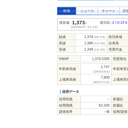
株価
ニュース
チャート
評
1,373
↓
現在値
前日比
-2
(
-0.15％
(26/08/07 15:10)
始値
1,378
前日終値
(09:53)
高値
1,386
出来高
(10:40)
安値
1,349
売買代金
(12:34)
VWAP
1,370.5385
売買単位
1,747
年初来高値
年初来安
(26/03/03)
7,800
上場来高値
上場来安
(90/07/13)
信用データ
信用売残
--
前週比
信用買残
62,200
前週比
貸借倍率
--倍
信用/貸借