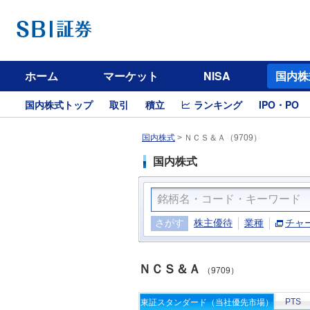
ホーム
マーケット
NISA
国内株
国内株式トップ
取引
積立
ランキング
IPO・PO
国内株式
>
ＮＣＳ＆Ａ（9709）
国内株式
さがす
株主優待
業種
チャ
ＮＣＳ＆Ａ
（9709）
PTS
東証スタンダード（当社優先市場）