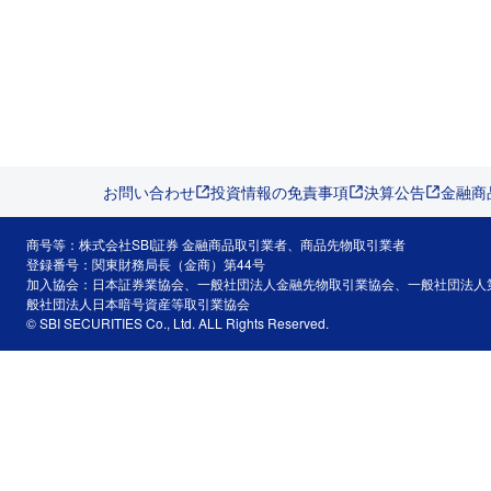
お問い合わせ
投資情報の免責事項
決算公告
金融商
商号等：株式会社SBI証券 金融商品取引業者、商品先物取引業者
登録番号：関東財務局長（金商）第44号
加入協会：日本証券業協会、一般社団法人金融先物取引業協会、一般社団法人
般社団法人日本暗号資産等取引業協会
© SBI SECURITIES Co., Ltd. ALL Rights Reserved.