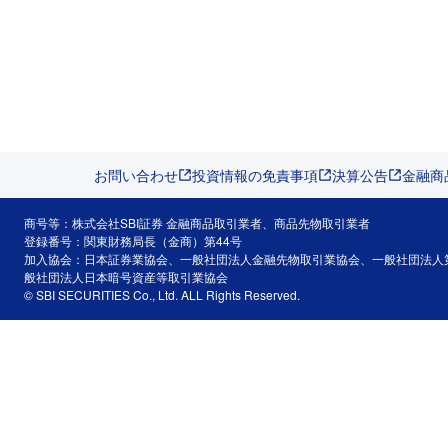
お問い合わせ
投資情報の免責事項
決算公告
金融商
商号等：株式会社SBI証券 金融商品取引業者、商品先物取引業者
登録番号：関東財務局長（金商）第44号
加入協会：日本証券業協会、一般社団法人金融先物取引業協会、一般社団法人
般社団法人日本暗号資産等取引業協会
© SBI SECURITIES Co., Ltd. ALL Rights Reserved.