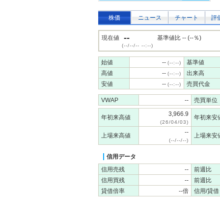
株価
ニュース
チャート
評
--
現在値
基準値比 -- (--％)
(--/--/-- --:--)
始値
--
基準値
(--:--)
高値
--
出来高
(--:--)
安値
--
売買代金
(--:--)
VWAP
--
売買単位
3,966.9
年初来高値
年初来安
(26/04/03)
--
上場来高値
上場来安
(--/--/--)
信用データ
信用売残
--
前週比
信用買残
--
前週比
貸借倍率
--倍
信用/貸借