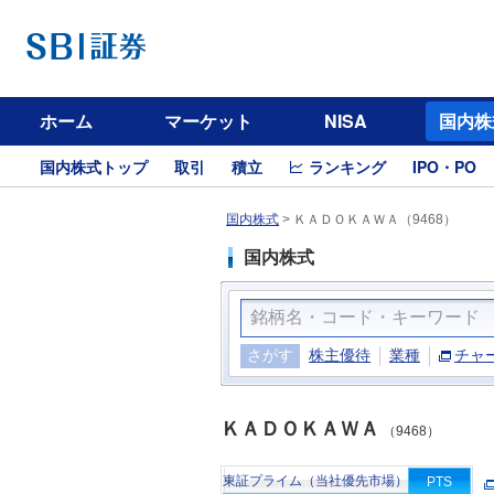
ホーム
マーケット
NISA
国内株
国内株式トップ
取引
積立
ランキング
IPO・PO
国内株式
>
ＫＡＤＯＫＡＷＡ（9468）
国内株式
さがす
株主優待
業種
チャ
ＫＡＤＯＫＡＷＡ
（9468）
東証プライム（当社優先市場）
PTS