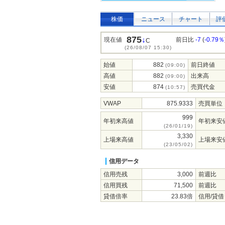
株価
ニュース
チャート
評
875
↓
現在値
前日比
-7
(
-0.79％
C
(26/08/07 15:30)
始値
882
前日終値
(09:00)
高値
882
出来高
(09:00)
安値
874
売買代金
(10:57)
VWAP
875.9333
売買単位
999
年初来高値
年初来安
(26/01/19)
3,330
上場来高値
上場来安
(23/05/02)
信用データ
信用売残
3,000
前週比
信用買残
71,500
前週比
貸借倍率
23.83倍
信用/貸借