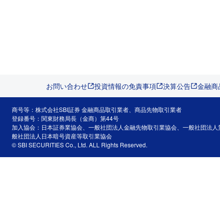
お問い合わせ
投資情報の免責事項
決算公告
金融商
商号等：株式会社SBI証券 金融商品取引業者、商品先物取引業者
登録番号：関東財務局長（金商）第44号
加入協会：日本証券業協会、一般社団法人金融先物取引業協会、一般社団法人
般社団法人日本暗号資産等取引業協会
© SBI SECURITIES Co., Ltd. ALL Rights Reserved.