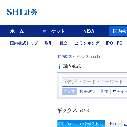
ホーム
マーケット
NISA
国内株
国内株式トップ
取引
積立
ランキング
IPO・PO
国内株式
>
ギックス（9219）
国内株式
さがす
株主優待
業種
チャ
ギックス
（9219）
PTS
東証グロース（当社優先市場）