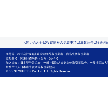
お問い合わせ
投資情報の免責事項
決算公告
金融商
商号等：株式会社SBI証券 金融商品取引業者、商品先物取引業者
登録番号：関東財務局長（金商）第44号
加入協会：日本証券業協会、一般社団法人金融先物取引業協会、一般社団法人
般社団法人日本暗号資産等取引業協会
© SBI SECURITIES Co., Ltd. ALL Rights Reserved.