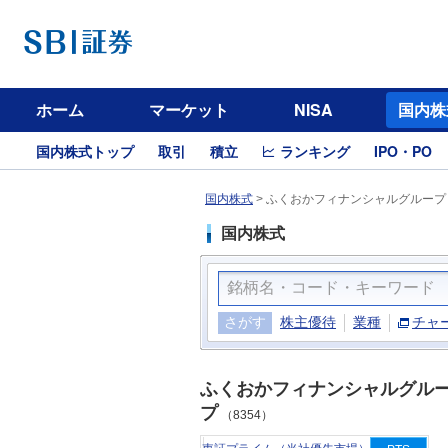
ホーム
マーケット
NISA
国内株
国内株式トップ
取引
積立
ランキング
IPO・PO
国内株式
>
ふくおかフィナンシャルグループ（
国内株式
さがす
株主優待
業種
チャ
ふくおかフィナンシャルグル
プ
（8354）