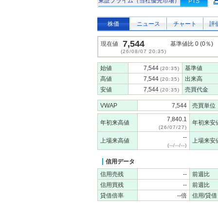
東証プライム（当社優先市場）
PTS
株価
ニュース
チャート
評
7,544
現在値
基準値比 0 (0％)
(26/08/07 20:35)
始値
7,544
基準値
(20:35)
高値
7,544
出来高
(20:35)
安値
7,544
売買代金
(20:35)
VWAP
7,544
売買単位
7,840.1
年初来高値
年初来安
(26/07/27)
--
上場来高値
上場来安
(--/--/--)
信用データ
信用売残
--
前週比
信用買残
--
前週比
貸借倍率
--倍
信用/貸借