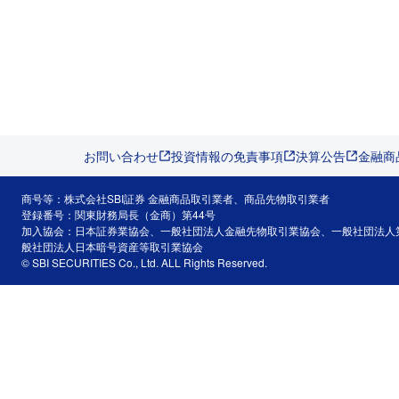
お問い合わせ
投資情報の免責事項
決算公告
金融商
商号等：株式会社SBI証券 金融商品取引業者、商品先物取引業者
登録番号：関東財務局長（金商）第44号
加入協会：日本証券業協会、一般社団法人金融先物取引業協会、一般社団法人
般社団法人日本暗号資産等取引業協会
© SBI SECURITIES Co., Ltd. ALL Rights Reserved.