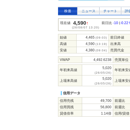
株価
ニュース
チャート
評
4,590
↑
現在値
前日比
-10
(
-0.22
(26/08/07 13:20)
始値
4,465
前日終値
(09:03)
高値
4,590
出来高
(13:19)
安値
4,380
売買代金
(09:04)
VWAP
4,492.6238
売買単位
5,020
年初来高値
年初来安
(26/05/26)
5,020
上場来高値
上場来安
(26/05/26)
信用データ
信用売残
49,700
前週比
信用買残
56,800
前週比
貸借倍率
1.14倍
信用/貸借