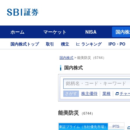
ホーム
マーケット
NISA
国内株
国内株式トップ
取引
積立
ランキング
IPO・PO
国内株式
>
能美防災（6744）
国内株式
さがす
株主優待
業種
チャ
能美防災
（6744）
PTS
東証プライム（当社優先市場）