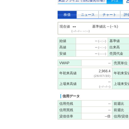
東証プライム（当社優先市場）
PTS
株価
ニュース
チャート
評
--
現在値
基準値比 -- (--％)
(--/--/-- --:--)
始値
--
基準値
(--:--)
高値
--
出来高
(--:--)
安値
--
売買代金
(--:--)
VWAP
--
売買単位
2,966.4
年初来高値
年初来安
(26/07/30)
--
上場来高値
上場来安
(--/--/--)
信用データ
信用売残
--
前週比
信用買残
--
前週比
貸借倍率
--倍
信用/貸借