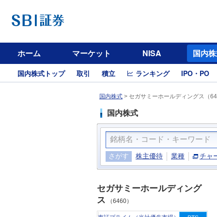
ホーム
マーケット
NISA
国内株
国内株式トップ
取引
積立
ランキング
IPO・PO
国内株式
>
セガサミーホールディングス（64
国内株式
さがす
株主優待
業種
チャ
セガサミーホールディング
ス
（6460）