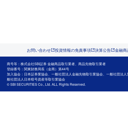
お問い合わせ
投資情報の免責事項
決算公告
金融商
商号等：株式会社SBI証券 金融商品取引業者、商品先物取引業者
登録番号：関東財務局長（金商）第44号
加入協会：日本証券業協会、一般社団法人金融先物取引業協会、一般社団法人
般社団法人日本暗号資産等取引業協会
© SBI SECURITIES Co., Ltd. ALL Rights Reserved.