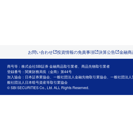
お問い合わせ
投資情報の免責事項
決算公告
金融商
商号等：株式会社SBI証券 金融商品取引業者、商品先物取引業者
登録番号：関東財務局長（金商）第44号
加入協会：日本証券業協会、一般社団法人金融先物取引業協会、一般社団法人
般社団法人日本暗号資産等取引業協会
© SBI SECURITIES Co., Ltd. ALL Rights Reserved.