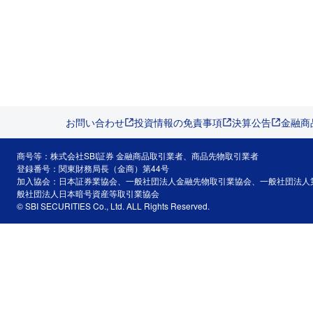
お問い合わせ
投資情報の免責事項
決算公告
金融商
商号等：株式会社SBI証券 金融商品取引業者、商品先物取引業者
登録番号：関東財務局長（金商）第44号
加入協会：日本証券業協会、一般社団法人金融先物取引業協会、一般社団法人
般社団法人日本暗号資産等取引業協会
© SBI SECURITIES Co., Ltd. ALL Rights Reserved.