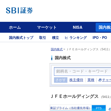
ホーム
マーケット
NISA
国内株
国内株式トップ
取引
積立
ランキング
IPO・PO
国内株式
>
ＪＦＥホールディングス（5411
国内株式
さがす
株主優待
業種
チャ
ＪＦＥホールディングス
（5411
東証プライム（当社優先市場）
PTS