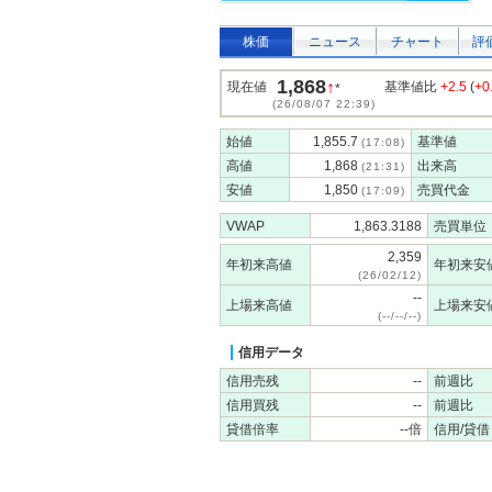
株価
ニュース
チャート
評
1,868
↑
現在値
基準値比
+2.5
(
+0
*
(26/08/07 22:39)
始値
1,855.7
基準値
(17:08)
高値
1,868
出来高
(21:31)
安値
1,850
売買代金
(17:09)
VWAP
1,863.3188
売買単位
2,359
年初来高値
年初来安
(26/02/12)
--
上場来高値
上場来安
(--/--/--)
信用データ
信用売残
--
前週比
信用買残
--
前週比
貸借倍率
--倍
信用/貸借