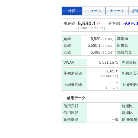
株価
ニュース
チャート
評
5,530.1
↑
現在値
基準値比
-9.9
(
-0
*
(26/08/07 23:41)
始値
5,520
基準値
(21:55)
高値
5,530.1
出来高
(23:41)
安値
5,498
売買代金
(22:28)
VWAP
5,521.1571
売買単位
6,021.6
年初来高値
年初来安
(26/04/02)
--
上場来高値
上場来安
(--/--/--)
信用データ
信用売残
--
前週比
信用買残
--
前週比
貸借倍率
--倍
信用/貸借