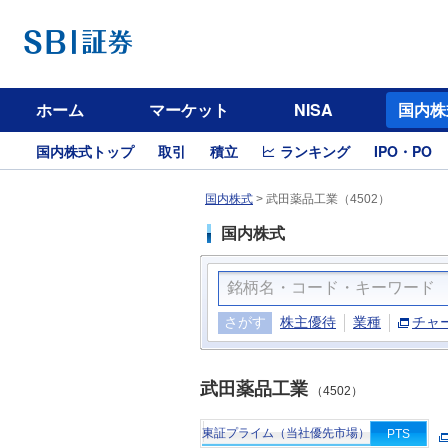
ホーム
マーケット
NISA
国内株
国内株式トップ
取引
積立
ランキング
IPO・PO
国内株式
>
武田薬品工業（4502）
国内株式
さがす
株主優待
業種
チャ
武田薬品工業
（4502）
東証プライム（当社優先市場）
PTS