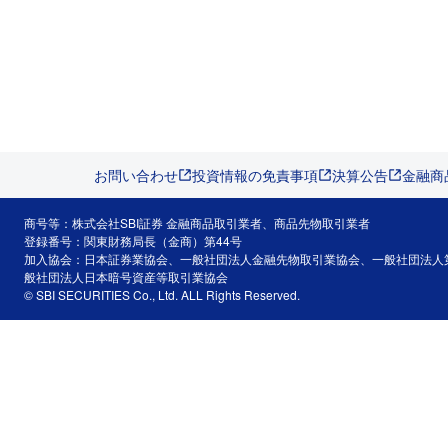
お問い合わせ
投資情報の免責事項
決算公告
金融商
商号等：株式会社SBI証券 金融商品取引業者、商品先物取引業者
登録番号：関東財務局長（金商）第44号
加入協会：日本証券業協会、一般社団法人金融先物取引業協会、一般社団法人
般社団法人日本暗号資産等取引業協会
© SBI SECURITIES Co., Ltd. ALL Rights Reserved.