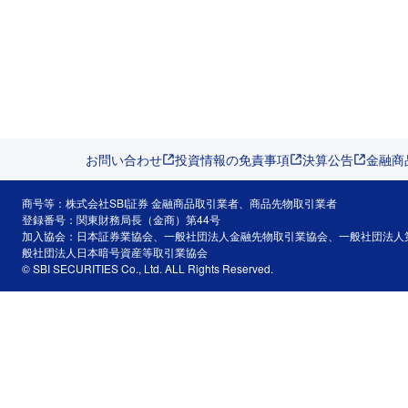
お問い合わせ
投資情報の免責事項
決算公告
金融商
商号等：株式会社SBI証券 金融商品取引業者、商品先物取引業者
登録番号：関東財務局長（金商）第44号
加入協会：日本証券業協会、一般社団法人金融先物取引業協会、一般社団法人
般社団法人日本暗号資産等取引業協会
© SBI SECURITIES Co., Ltd. ALL Rights Reserved.