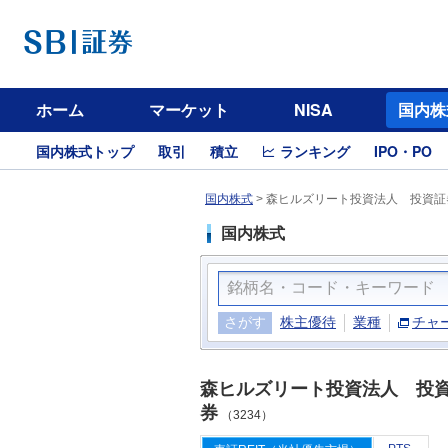
ホーム
マーケット
NISA
国内株
国内株式トップ
取引
積立
ランキング
IPO・PO
国内株式
>
森ヒルズリート投資法人 投資証券
国内株式
さがす
株主優待
業種
チャ
森ヒルズリート投資法人 投
券
（3234）