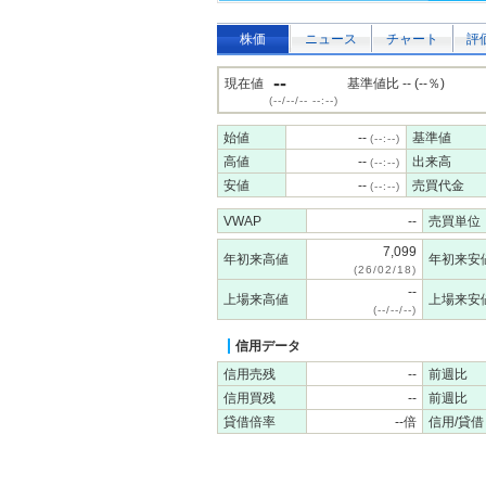
株価
ニュース
チャート
評
--
現在値
基準値比 -- (--％)
(--/--/-- --:--)
始値
--
基準値
(--:--)
高値
--
出来高
(--:--)
安値
--
売買代金
(--:--)
VWAP
--
売買単位
7,099
年初来高値
年初来安
(26/02/18)
--
上場来高値
上場来安
(--/--/--)
信用データ
信用売残
--
前週比
信用買残
--
前週比
貸借倍率
--倍
信用/貸借