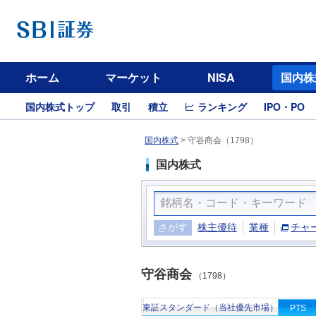
ホーム
マーケット
NISA
国内株
国内株式トップ
取引
積立
ランキング
IPO・PO
国内株式
>
守谷商会（1798）
国内株式
さがす
株主優待
業種
チャ
守谷商会
（1798）
東証スタンダード（当社優先市場）
PTS