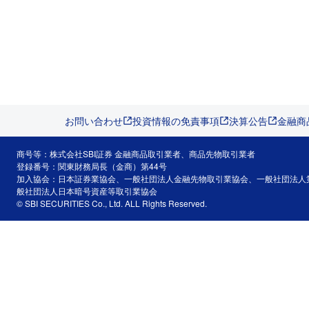
お問い合わせ
投資情報の免責事項
決算公告
金融商
商号等：株式会社SBI証券 金融商品取引業者、商品先物取引業者
登録番号：関東財務局長（金商）第44号
加入協会：日本証券業協会、一般社団法人金融先物取引業協会、一般社団法人
般社団法人日本暗号資産等取引業協会
© SBI SECURITIES Co., Ltd. ALL Rights Reserved.