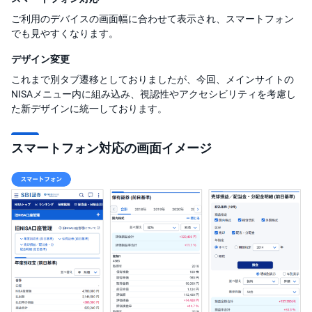
ご利用のデバイスの画面幅に合わせて表示され、スマートフォン
投
資
でも見やすくなります。
信
託
デザイン変更
これまで別タブ遷移としておりましたが、今回、メインサイトの
債
券
NISAメニュー内に組み込み、視認性やアクセシビリティを考慮し
た新デザインに統一しております。
FX
スマートフォン対応の画面イメージ
お
ま
か
PICK
せ
UP
投
資
S
BI
株
オ
プ
シ
ョ
ン