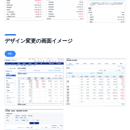
先
物
・
オ
プ
シ
ョ
ン
デザイン変更の画面イメージ
商
品
先
物
金
・
銀
・
プ
ラ
チ
ナ
外
貨
建
NE