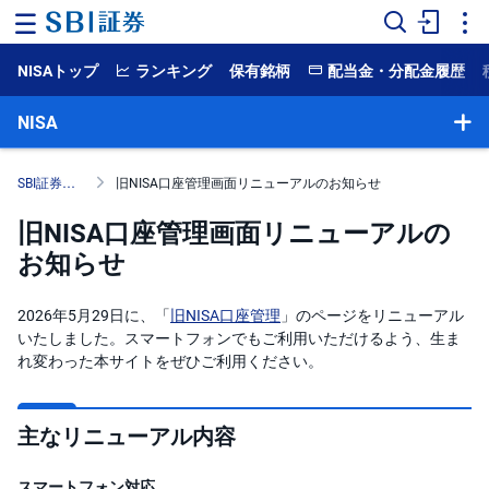
NISAトップ
ランキング
保有銘柄
配当金・分配金履歴
ホ
ー
ム
NISA
マ
ー
SBI証券のNISA
旧NISA口座管理画面リニューアルのお知らせ
ケ
ッ
旧NISA口座管理画面リニューアルの
ト
お知らせ
NISA
2026年5月29日に、「
旧NISA口座管理
」のページをリニューアル
国
いたしました。スマートフォンでもご利用いただけるよう、生ま
内
れ変わった本サイトをぜひご利用ください。
株
式
外
主なリニューアル内容
国
株
式
スマートフォン対応