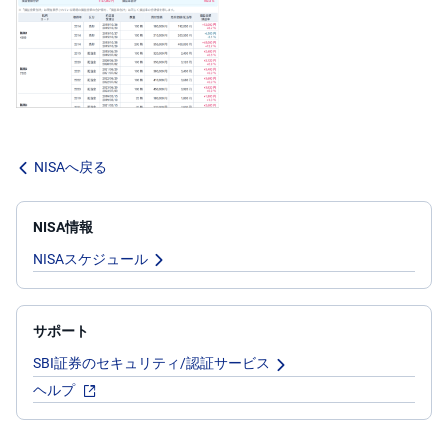
M
W
M
F
取
引
所
C
F
D(
NISAへ戻る
く
り
っ
く
株
NISA情報
3
6
NISAスケジュール
5)
店
頭
サポート
C
F
SBI証券のセキュリティ/認証サービス
D
ヘルプ
S
T(
セ