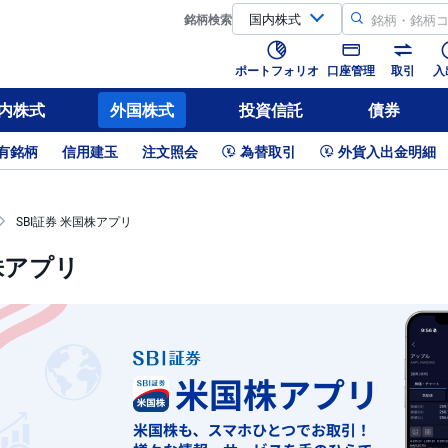
銘柄
検索
ポートフォリオ
口座管理
取引
入
内株式
外国株式
投資信託
債券
有銘柄
信用建玉
注文照会
為替取引
外貨入出金明細
SBI証券 米国株アプリ
株アプリ