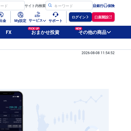
サイト
内検索
銀行
保険
ログイン
口座開設
サービス
出金
My設定
サポート
PICK UP
NEW
FX
おまかせ投資
その他の商品
2026-08-08 11:54:52