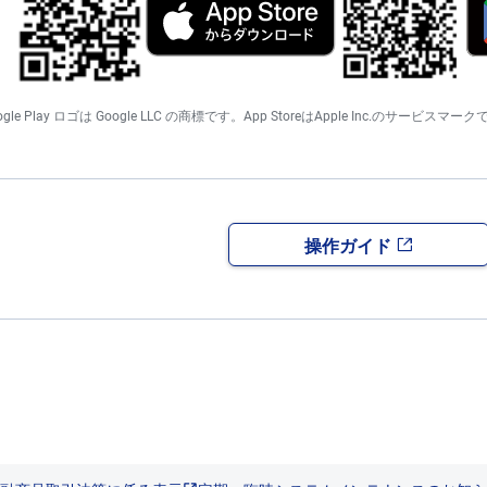
Google Play ロゴは Google LLC の商標です。App StoreはApple Inc.のサービスマー
操作ガイド