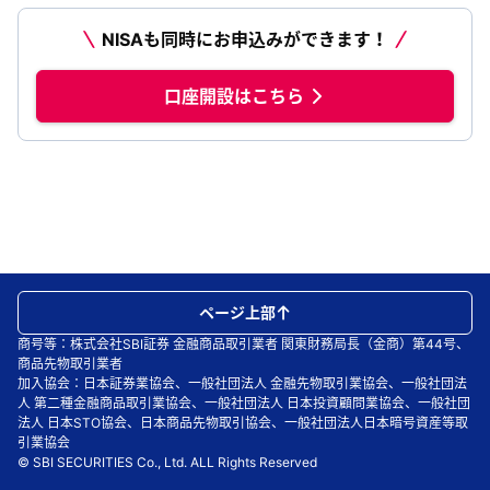
NISAも同時にお申込みができます！
口座開設はこちら
ページ上部
商号等：株式会社SBI証券 金融商品取引業者 関東財務局長（金商）第44号、
商品先物取引業者
加入協会：日本証券業協会、一般社団法人 金融先物取引業協会、一般社団法
人 第二種金融商品取引業協会、一般社団法人 日本投資顧問業協会、一般社団
法人 日本STO協会、日本商品先物取引協会、一般社団法人日本暗号資産等取
引業協会
© SBI SECURITIES Co., Ltd. ALL Rights Reserved